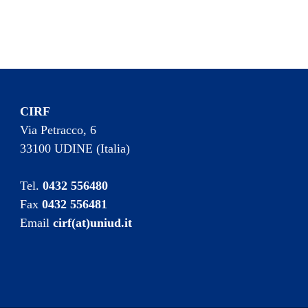
CIRF
Via Petracco, 6
33100 UDINE (Italia)
Tel.
0432 556480
Fax
0432 556481
Email
cirf(at)uniud.it