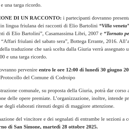
 e una targa ricordo.
IONE DI UN RACCONTO:
i partecipanti dovranno present
in lingua friulana dei racconti di Elio Bartolini
“Villa veneta
onti di Elio Bartolini”, Casamassima Libri, 2007 e
“Tornato pe
 “Affari friulani del sabato sera”, Bottega Errante, 2016. All’
 della traduzione che sarà scelta dalla Giuria verrà assegnato
00 e una targa ricordo.
ovranno pervenire
entro le ore 12:00 di lunedì 30 giugno 2
o Protocollo del Comune di Codroipo
razione comunale, su proposta della Giuria, potrà dar corso a
one delle opere premiate. L’organizzazione, inoltre, intende 
ne degli elaborati ritenuti degni di maggiore attenzione.
zione del vincitore e dei segnalati di entrambe le sezioni a c
orno di San Simone, martedì 28 ottobre 2025.