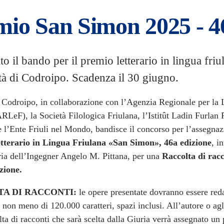
mio San Simon 2025 - 
to il bando per il premio letterario in lingua friu
ttà di Codroipo. Scadenza il 30 giugno.
i Codroipo, in collaborazione con l’Agenzia Regionale per la
ARLeF), la Società Filologica Friulana, l’Istitût Ladin Furlan
e l’Ente Friuli nel Mondo, bandisce il concorso per l’assegnaz
tterario in Lingua Friulana «San Simon», 46a edizione
, i
ia dell’Ingegner Angelo M. Pittana, per una
Raccolta di rac
zione.
A DI RACCONTI:
le opere presentate dovranno essere red
 non meno di 120.000 caratteri, spazi inclusi. All’autore o agl
lta di racconti che sarà scelta dalla Giuria verrà assegnato un