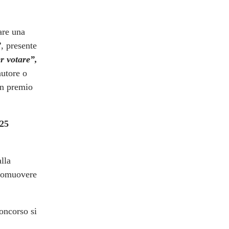
are una
”
, presente
r votare”,
autore o
 un premio
025
lla
promuovere
oncorso si