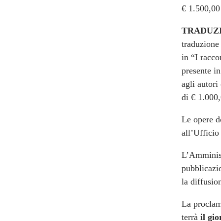
€ 1.500,00
TRADUZ
traduzione 
in “I racc
presente in
agli autori
di € 1.000,
Le opere d
all’Uffici
L’Amminist
pubblicazi
la diffusio
La proclama
terrà
il gi