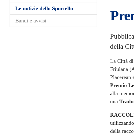
(current)
Le notizie dello Sportello
Pre
Bandi e avvisi
Pubblica
della Ci
La Città d
Friulana (
Placerean 
Premio Le
alla memor
una
Tradu
RACCOLT
utilizzando
della racco