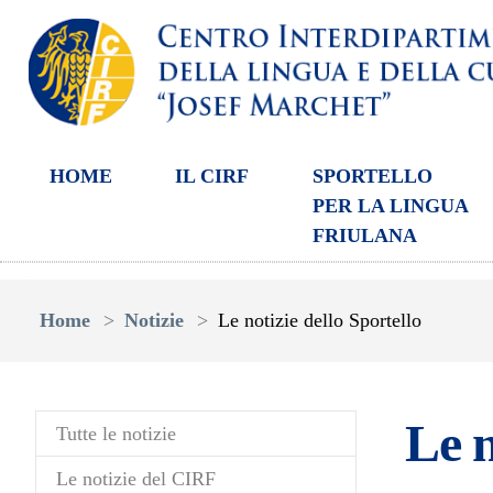
HOME
IL CIRF
SPORTELLO
PER LA LINGUA
FRIULANA
Skip to main content
You are here:
Home
Notizie
Le notizie dello Sportello
Le n
Tutte le notizie
Le notizie del CIRF