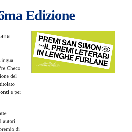
46ma Edizione
lana
 Lingua
 Pre Checo
ione del
ntitolato
conti
e per
atte
i autori
 premio di