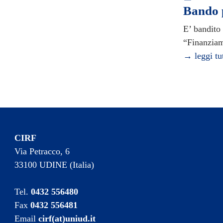
Bando p
E’ bandito
“Finanziam
→ leggi tu
CIRF
Via Petracco, 6
33100 UDINE (Italia)
Tel.
0432 556480
Fax
0432 556481
Email
cirf(at)uniud.it