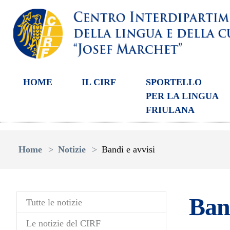
HOME
IL CIRF
SPORTELLO
PER LA LINGUA
FRIULANA
Skip to main content
You are here:
Home
Notizie
Bandi e avvisi
Band
Tutte le notizie
Le notizie del CIRF