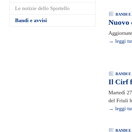
Le notizie dello Sportello
BANDI E 
(current)
Bandi e avvisi
Nuovo c
Aggiornate 
→ leggi tu
BANDI E 
Il Cirf 
Martedì 27 
del Friuli
→ leggi tu
BANDI E 