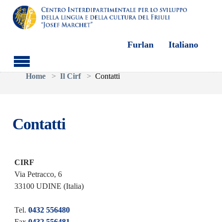
Furlan
Italiano
Skip to main content
You are here:
Home
Il Cirf
Contatti
Contatti
CIRF
Via Petracco, 6
33100 UDINE (Italia)
Tel.
0432 556480
Fax
0432 556481