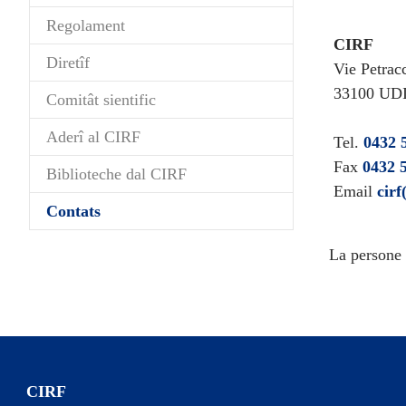
Regolament
CIRF
Diretîf
Vie Petrac
33100 UDIN
Comitât sientific
Aderî al CIRF
Tel.
0432 
Fax
0432 
Biblioteche dal CIRF
Email
cirf
(current)
Contats
La persone 
CIRF