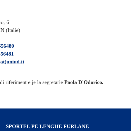
co, 6
 (Italie)
556480
556481
(at)uniud.it
di riferiment e je la segretarie
Paola D'Odorico.
SPORTEL PE LENGHE FURLANE