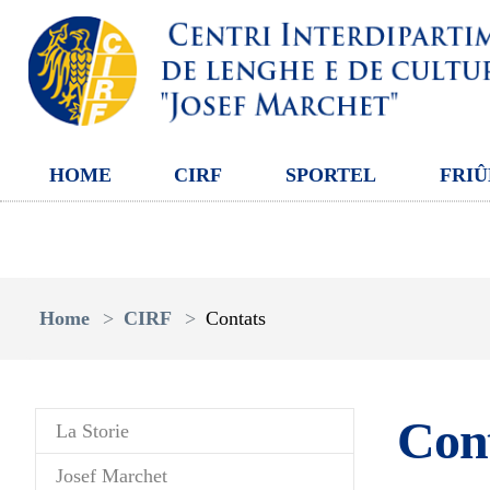
HOME
CIRF
SPORTEL
FRIÛ
Aller au contenu principal
Vous êtes ici:
Home
CIRF
Contats
Con
La Storie
Josef Marchet