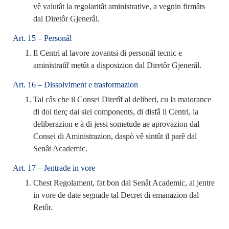
vê valutât la regolaritât aministrative, a vegnin firmâts
dal Diretôr Gjenerâl.
Art. 15 – Personâl
Il Centri al lavore zovantsi di personâl tecnic e
aministratîf metût a disposizion dal Diretôr Gjenerâl.
Art. 16 – Dissolviment e trasformazion
Tal câs che il Consei Diretîf al deliberi, cu la maiorance
di doi tierç dai siei components, di disfâ il Centri, la
deliberazion e à di jessi sometude ae aprovazion dal
Consei di Aministrazion, daspò vê sintût il parê dal
Senât Academic.
Art. 17 – Jentrade in vore
Chest Regolament, fat bon dal Senât Academic, al jentre
in vore de date segnade tal Decret di emanazion dal
Retôr.