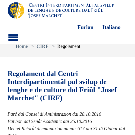
Furlan
Italiano
Aller au contenu principal
Vous êtes ici:
Home
CIRF
Regolament
Regolament dal Centri
Interdipartimentâl pal svilup de
lenghe e de culture dal Friûl "Josef
Marchet" (CIRF)
Parê dal Consei di Aministrazion dai 28.10.2016
Fat bon dal Senât Academic dai 25.10.2016
Decret Retorâl di emanazion numar 617 dai 31 di Otubar dal