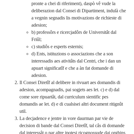
pronte a chei di riferiment), daspò vê vude la
deliberazion dal Consei di Dipartiment, indulà che
a vegnin segnadis lis motivazions de richieste di
adesion;
b) professôrs e ricercjadôrs de Universitât dal
Friûl;
c) studiôs e esperts esternis;
d) Ents, istituzions o associazions che a son
interessadis aes ativitâts dal Centri, che i dan un
apuart significatîf e che a àn fat domande di
adesion.
Il Consei Diretîf al delibere in rivuart aes domandis di
adesion, acompagnadis, pai sogjets aes let. c) e d) dal
come sore ripuartât, dal curriculum sientific pes
domandis ae let. d) e di cualsisei altri document ritignût
util.
La decjadence e jentre in vore daurman par vie de
decision di bande dal Consei Diretîf, tal câs di domande
dal interessât o par altre ipotesi ricognossude dai orghins