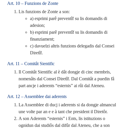
Art. 10 – Funzions de Zonte
Lis funzions de Zonte a son:
a) esprimi parê preventîf su lis domandis di
adesion;
b) esprimi parê preventîf su lis domandis di
finanziament;
c) davuelzi altris funzions delegadis dal Consei
Diretîf.
Art. 11 – Comitât Sientific
Il Comitât Sientific al è dât dongje di cinc membris,
nomenâts dal Consei Diretîf. Dal Comitât a puedin fâ
part ancje i aderents “esternis” ai rûi dal Ateneu.
Art. 12 – Assemblee dai aderents
La Assemblee di ducj i aderents si da dongje almancul
une volte par an e e à tant che president il Diretôr.
A son Aderents “esternis” i Ents, lis istituzions o
ognidun dai studiôs dal difûr dal Ateneu, che a son