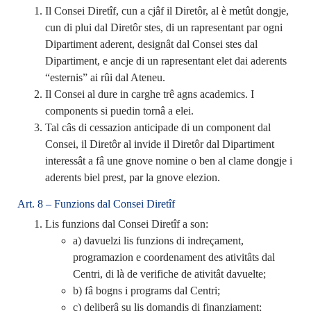
Il Consei Diretîf, cun a cjâf il Diretôr, al è metût dongje,
cun di plui dal Diretôr stes, di un rapresentant par ogni
Dipartiment aderent, designât dal Consei stes dal
Dipartiment, e ancje di un rapresentant elet dai aderents
“esternis” ai rûi dal Ateneu.
Il Consei al dure in carghe trê agns academics. I
components si puedin tornâ a elei.
Tal câs di cessazion anticipade di un component dal
Consei, il Diretôr al invide il Diretôr dal Dipartiment
interessât a fâ une gnove nomine o ben al clame dongje i
aderents biel prest, par la gnove elezion.
Art. 8 – Funzions dal Consei Diretîf
Lis funzions dal Consei Diretîf a son:
a) davuelzi lis funzions di indreçament,
programazion e coordenament des ativitâts dal
Centri, di là de verifiche de ativitât davuelte;
b) fâ bogns i programs dal Centri;
c) deliberâ su lis domandis di finanziament;