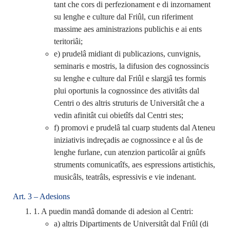
tant che cors di perfezionament e di inzornament
su lenghe e culture dal Friûl, cun riferiment
massime aes aministrazions publichis e ai ents
teritoriâi;
e) prudelâ midiant di publicazions, cunvignis,
seminaris e mostris, la difusion des cognossincis
su lenghe e culture dal Friûl e slargjâ tes formis
plui oportunis la cognossince des ativitâts dal
Centri o des altris struturis de Universitât che a
vedin afinitât cui obietîfs dal Centri stes;
f) promovi e prudelâ tal cuarp students dal Ateneu
iniziativis indreçadis ae cognossince e al ûs de
lenghe furlane, cun atenzion particolâr ai gnûfs
struments comunicatîfs, aes espressions artistichis,
musicâls, teatrâls, espressivis e vie indenant.
Art. 3 – Adesions
1. A puedin mandâ domande di adesion al Centri:
a) altris Dipartiments de Universitât dal Friûl (di