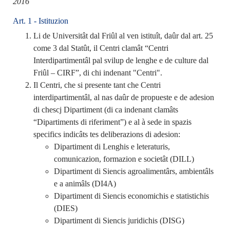
2016
Art. 1 - Istituzion
Li de Universitât dal Friûl al ven istituît, daûr dal art. 25
come 3 dal Statût, il Centri clamât “Centri
Interdipartimentâl pal svilup de lenghe e de culture dal
Friûl – CIRF”, di chi indenant "Centri".
Il Centri, che si presente tant che Centri
interdipartimentâl, al nas daûr de propueste e de adesion
di chescj Dipartiment (di ca indenant clamâts
“Dipartiments di riferiment”) e al à sede in spazis
specifics indicâts tes deliberazions di adesion:
Dipartiment di Lenghis e leteraturis,
comunicazion, formazion e societât (DILL)
Dipartiment di Siencis agroalimentârs, ambientâls
e a animâls (DI4A)
Dipartiment di Siencis economichis e statistichis
(DIES)
Dipartiment di Siencis juridichis (DISG)