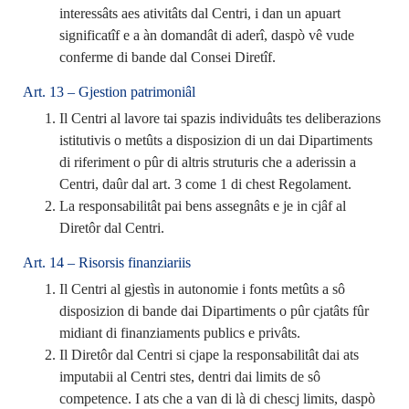
interessâts aes ativitâts dal Centri, i dan un apuart
significatîf e a àn domandât di aderî, daspò vê vude
conferme di bande dal Consei Diretîf.
Art. 13 – Gjestion patrimoniâl
Il Centri al lavore tai spazis individuâts tes deliberazions
istitutivis o metûts a disposizion di un dai Dipartiments
di riferiment o pûr di altris struturis che a aderissin a
Centri, daûr dal art. 3 come 1 di chest Regolament.
La responsabilitât pai bens assegnâts e je in cjâf al
Diretôr dal Centri.
Art. 14 – Risorsis finanziariis
Il Centri al gjestìs in autonomie i fonts metûts a sô
disposizion di bande dai Dipartiments o pûr cjatâts fûr
midiant di finanziaments publics e privâts.
Il Diretôr dal Centri si cjape la responsabilitât dai ats
imputabii al Centri stes, dentri dai limits de sô
competence. I ats che a van di là di chescj limits, daspò