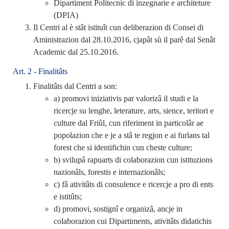
Dipartiment Politecnic di inzegnarie e architeture
(DPIA)
Il Centri al è stât istituît cun deliberazion di Consei di
Aministrazion dal 28.10.2016, cjapât sù il parê dal Senât
Academic dal 25.10.2016.
Art. 2 - Finalitâts
Finalitâts dal Centri a son:
a) promovi iniziativis par valorizâ il studi e la
ricercje su lenghe, leterature, arts, sience, teritori e
culture dal Friûl, cun riferiment in particolâr ae
popolazion che e je a stâ te regjon e ai furlans tal
forest che si identifichin cun cheste culture;
b) svilupâ rapuarts di colaborazion cun istituzions
nazionâls, forestis e internazionâls;
c) fâ ativitâts di consulence e ricercje a pro di ents
e istitûts;
d) promovi, sostignî e organizâ, ancje in
colaborazion cui Dipartiments, ativitâts didatichis