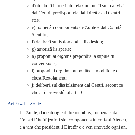
d) deliberâ in merit de relazion anuâl su la ativitât
dal Centri, predisponude dal Diretôr dal Centri
stes;
e) nomenâ i components de Zonte e dal Comitât
Sientific;
f) deliberâ su lis domandis di adesion;
g) autorizâ lis spesis;
h) proponi ai orghins preponûts la stipule di
convenzions;
i) proponi ai orghins preponûts la modifiche di
chest Regolament;
j) deliberâ sul dissiolziment dal Centri, secont ce
che al è proviodût al art. 16.
Art. 9 – La Zonte
La Zonte, dade dongje di trê membris, nomenâts dal
Consei Diretîf jenfri i siei components internis al Ateneu,
e à tant che president il Diretôr e e ven rinovade ogni an.