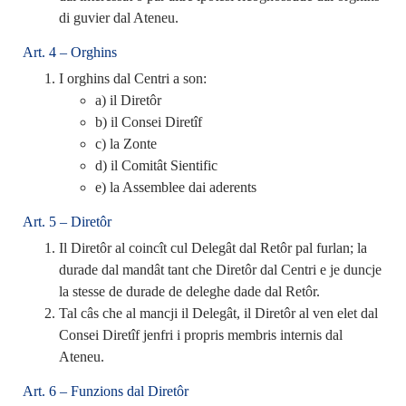
di guvier dal Ateneu.
Art. 4 – Orghins
I orghins dal Centri a son:
a) il Diretôr
b) il Consei Diretîf
c) la Zonte
d) il Comitât Sientific
e) la Assemblee dai aderents
Art. 5 – Diretôr
Il Diretôr al coincît cul Delegât dal Retôr pal furlan; la
durade dal mandât tant che Diretôr dal Centri e je duncje
la stesse de durade de deleghe dade dal Retôr.
Tal câs che al mancji il Delegât, il Diretôr al ven elet dal
Consei Diretîf jenfri i propris membris internis dal
Ateneu.
Art. 6 – Funzions dal Diretôr