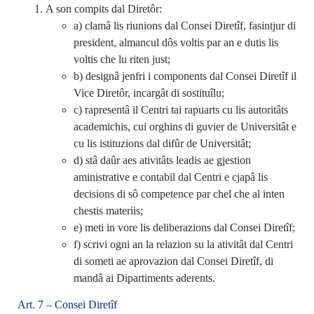
A son compits dal Diretôr:
a) clamâ lis riunions dal Consei Diretîf, fasintjur di
president, almancul dôs voltis par an e dutis lis
voltis che lu riten just;
b) designâ jenfri i components dal Consei Diretîf il
Vice Diretôr, incargât di sostituîlu;
c) rapresentâ il Centri tai rapuarts cu lis autoritâts
academichis, cui orghins di guvier de Universitât e
cu lis istituzions dal difûr de Universitât;
d) stâ daûr aes ativitâts leadis ae gjestion
aministrative e contabil dal Centri e cjapâ lis
decisions di sô competence par chel che al inten
chestis materiis;
e) meti in vore lis deliberazions dal Consei Diretîf;
f) scrivi ogni an la relazion su la ativitât dal Centri
di someti ae aprovazion dal Consei Diretîf, di
mandâ ai Dipartiments aderents.
Art. 7 – Consei Diretîf