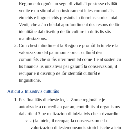
Regjon e ricognòs un segn di vitalitât pe stesse civiltât
venite e un stimul al so insiorament intes comunitâts
etnichis e linguistichis presintis in tiermins storics intal
Venit, che a àn chê dal aprofondiment des resons de lôr
identitât e dal disvilup de lôr culture in dutis lis sôs
manifestazions.
Cun chest intindiment la Regjon e promôf la tutele e la
valorizazion dal patrimoni storic - culturâl des
comunitâts che si fâs riferiment tal come 1 e al sosten cu
lis financis lis iniziativis par garantî la conservazion, il
recupar e il disvilup de lôr identitât culturâl e
linguistiche.
Articul 2 Iniziativis culturâls
Pes finalitâts di cheste leç la Zonte regjonâl e je
autorizade a concedi an par an, contribûts ai organisims
dal articul 3 pe realizazion di iniziativis che a rivuardin:
a) la tutele, il recupar, la conservazion e la
valorizazion di testemoneancis storichis che a lein