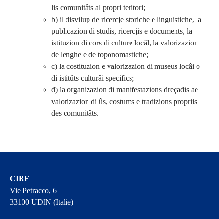
lis comunitâts al propri teritori;
b) il disvilup de ricercje storiche e linguistiche, la
publicazion di studis, ricercjis e documents, la
istituzion di cors di culture locâl, la valorizazion
de lenghe e de toponomastiche;
c) la costituzion e valorizazion di museus locâi o
di istitûts culturâi specifics;
d) la organizazion di manifestazions dreçadis ae
valorizazion di ûs, costums e tradizions propriis
des comunitâts.
CIRF
Vie Petracco, 6
33100 UDIN (Italie)