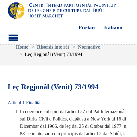
Furlan
Italiano
Aller au contenu principal
Vous êtes ici:
Home
Risorsis inte rêt
Normative
Leç Regjonâl (Venit) 73/1994
Leç Regjonâl (Venit) 73/1994
Articul 1 Finalitâts
In coerence cul spirt dal articul 27 dal Pat Internazionâl
sui Dirits Civîi e Politics, cjapât su a New York ai 16 di
Dicembar dal 1966, de leç dai 25 di Otubar dal 1977, n.
881 e in atuazion dai principis dal articul 2 dal Statût, la