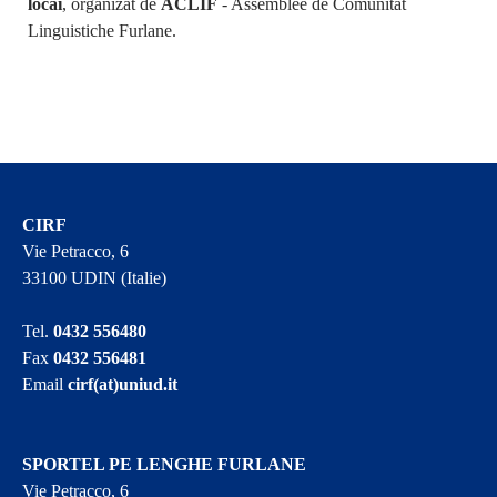
locâi
, organizât de
ACLIF
- Assemblee de Comunitât
Linguistiche Furlane.
CIRF
Vie Petracco, 6
33100 UDIN (Italie)
Tel.
0432 556480
Fax
0432 556481
Email
cirf(at)uniud.it
SPORTEL PE LENGHE FURLANE
Vie Petracco, 6