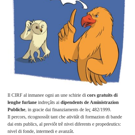
Il CIRF al inmanee ogni an une schirie di
cors gratuits di
lenghe furlane
indreçâts ai
dipendents de Aministrazion
Publiche
, in gracie dai finanziaments de leç 482/1999.
Il percors, ricognossût tant che ativitât di formazion di bande
dai ents publics, al previôt trê nivei diferents e propedeutics:
nivel di fonde, intermedi e avanzât.