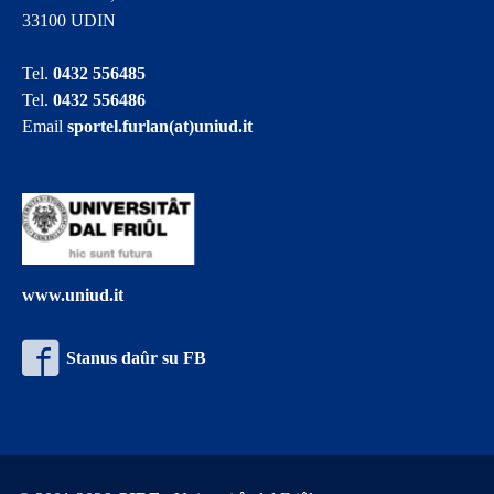
33100 UDIN
Tel.
0432 556485
Tel.
0432 556486
Email
sportel.furlan(at)uniud.it
www.uniud.it
Stanus daûr su FB