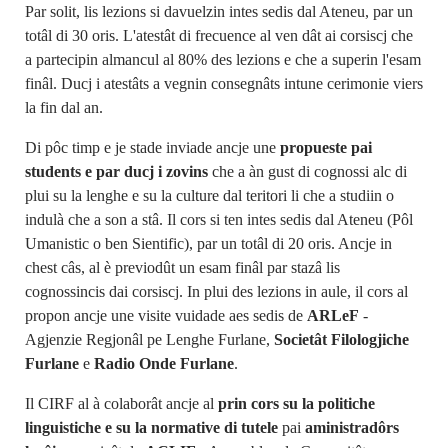
Par solit, lis lezions si davuelzin intes sedis dal Ateneu, par un
totâl di 30 oris. L'atestât di frecuence al ven dât ai corsiscj che
a partecipin almancul al 80% des lezions e che a superin l'esam
finâl. Ducj i atestâts a vegnin consegnâts intune cerimonie viers
la fin dal an.
Di pôc timp e je stade inviade ancje une
propueste pai
students e par ducj i zovins
che a àn gust di cognossi alc di
plui su la lenghe e su la culture dal teritori li che a studiin o
indulà che a son a stâ. Il cors si ten intes sedis dal Ateneu (Pôl
Umanistic o ben Sientific), par un totâl di 20 oris. Ancje in
chest câs, al è previodût un esam finâl par stazâ lis
cognossincis dai corsiscj. In plui des lezions in aule, il cors al
propon ancje une visite vuidade aes sedis de
ARLeF
-
Agjenzie Regjonâl pe Lenghe Furlane,
Societât Filologjiche
Furlane
e
Radio Onde Furlane
.
Il CIRF al à colaborât ancje al
prin cors su la politiche
linguistiche e su la normative di tutele
pai
aministradôrs