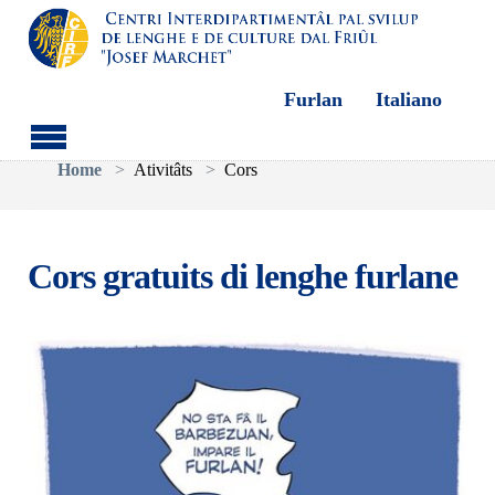
Furlan
Italiano
Aller au contenu principal
Vous êtes ici:
Home
Ativitâts
Cors
Cors gratuits di lenghe furlane