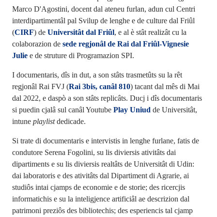
Marco D'Agostini, docent dal ateneu furlan, adun cul Centri
interdipartimentâl pal Svilup de lenghe e de culture dal Friûl
(
CIRF
) de
Universitât dal Friûl
, e al è stât realizât cu la
colaborazion de
sede regjonâl de Rai dal Friûl-Vignesie
Julie
e de struture di Programazion SPI.
I documentaris, dîs in dut, a son stâts trasmetûts su la rêt
regjonâl Rai FVJ (
Rai 3bis, canâl 810
) tacant dal mês di Mai
dal 2022, e daspò a son stâts replicâts. Ducj i dîs documentaris
si puedin cjalâ sul canâl Youtube
Play Uniud
de Universitât,
intune
playlist
dedicade.
Si trate di documentaris e intervistis in lenghe furlane, fatis de
condutore Serena Fogolini, su lis diviersis ativitâts dai
dipartiments e su lis diviersis realtâts de Universitât di Udin:
dai laboratoris e des ativitâts dal Dipartiment di Agrarie, ai
studiôs intai cjamps de economie e de storie; des ricercjis
informatichis e su la inteligjence artificiâl ae descrizion dal
patrimoni preziôs des bibliotechis; des esperiencis tal cjamp