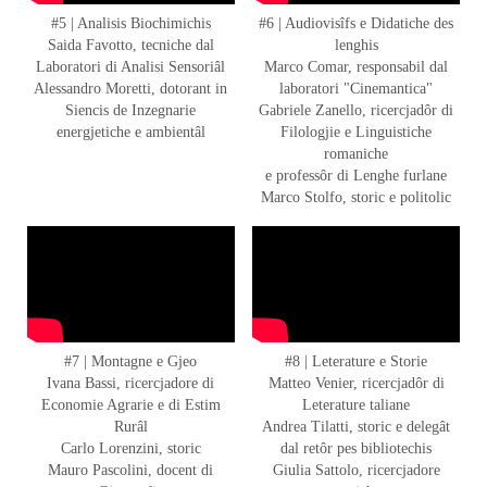
#5 | Analisis Biochimichis
#6 | Audiovisîfs e Didatiche des
Saida Favotto, tecniche dal
lenghis
Laboratori di Analisi Sensoriâl
Marco Comar, responsabil dal
Alessandro Moretti, dotorant in
laboratori "Cinemantica"
Siencis de Inzegnarie
Gabriele Zanello, ricercjadôr di
energjetiche e ambientâl
Filologjie e Linguistiche
romaniche
e professôr di Lenghe furlane
Marco Stolfo, storic e politolic
#7 | Montagne e Gjeo
#8 | Leterature e Storie
Ivana Bassi, ricercjadore di
Matteo Venier, ricercjadôr di
Economie Agrarie e di Estim
Leterature taliane
Rurâl
Andrea Tilatti, storic e delegât
Carlo Lorenzini, storic
dal retôr pes bibliotechis
Mauro Pascolini, docent di
Giulia Sattolo, ricercjadore