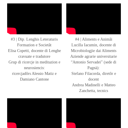
#3 | Dip. Lenghis Leteraturis
#4 | Aliments e Animâi
Formazion e Societât
Lucilla Iacumin, docente di
Elisa Copetti, docente di Lenghe
Microbiologjie dai Aliments
cravuate e tradutore
Aziende agrarie universitarie
Grup di ricercje in meditazion e
“Antonio Servadei” (sede di
neurosiencis:
Pagnà):
ricercjadôrs Alessio Matiz e
Stefano Filacorda, diretôr e
Damiano Cantone
docent
Andrea Madinelli e Matteo
Zanchetta, tecnics