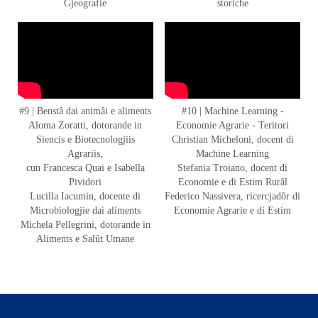
Gjeografie
storiche
#9 | Benstâ dai animâi e aliments
#10 | Machine Learning -
Aloma Zoratti, dotorande in
Economie Agrarie - Teritori
Siencis e Biotecnologjiis
Christian Micheloni, docent di
Agrariis,
Machine Learning
cun Francesca Quai e Isabella
Stefania Troiano, docent di
Pividori
Economie e di Estim Rurâl
Lucilla Iacumin, docente di
Federico Nassivera, ricercjadôr di
Microbiologjie dai aliments
Economie Agrarie e di Estim
Michela Pellegrini, dotorande in
Aliments e Salût Umane