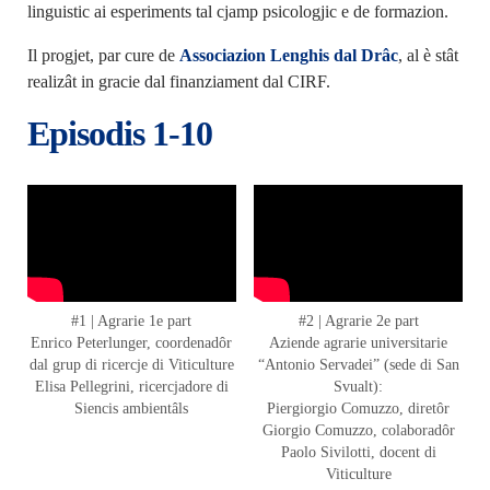
linguistic ai esperiments tal cjamp psicologjic e de formazion.
Il progjet, par cure de
Associazion Lenghis dal Drâc
, al è stât
realizât in gracie dal finanziament dal CIRF.
Episodis 1-10
#1 | Agrarie 1e part
#2 | Agrarie 2e part
Enrico Peterlunger, coordenadôr
Aziende agrarie universitarie
dal grup di ricercje di Viticulture
“Antonio Servadei” (sede di San
Elisa Pellegrini, ricercjadore di
Svualt):
Siencis ambientâls
Piergiorgio Comuzzo, diretôr
Giorgio Comuzzo, colaboradôr
Paolo Sivilotti, docent di
Viticulture