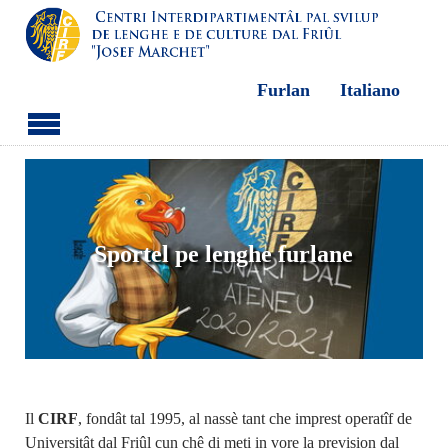
Furlan
Italiano
Aller au contenu principal
Centri interdipartimentâl pal
svilup de lenghe e de culture dal
Sportel pe lenghe furlane
Friûl
Il
CIRF
, fondât tal 1995, al nassè tant che imprest operatîf de
Universitât dal Friûl cun chê di meti in vore la prevision dal