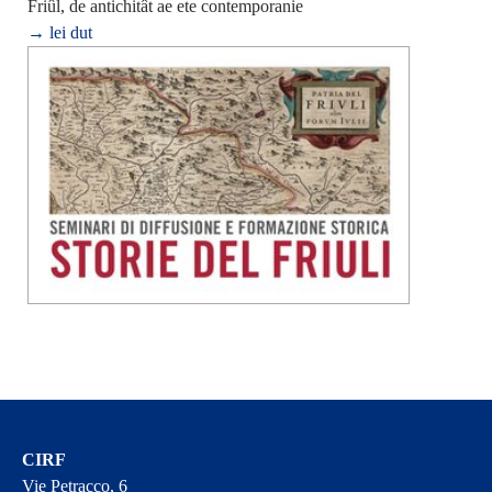
Friûl, de antichitât ae ete contemporanie
→ lei dut
CIRF
Vie Petracco, 6