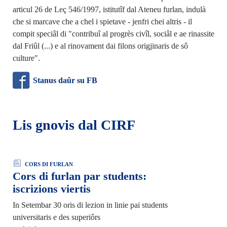
articul 26 de Leç 546/1997, istitutîf dal Ateneu furlan, indulà
che si marcave che a chel i spietave - jenfri chei altris - il
compit speciâl di "contribuî al progrès civîl, sociâl e ae rinassite
dal Friûl (...) e al rinovament dai filons origjinaris de sô
culture".
Stanus daûr su FB
Lis gnovis dal CIRF
CORS DI FURLAN
Cors di furlan par students:
iscrizions viertis
In Setembar 30 oris di lezion in linie pai students
universitaris e des superiôrs