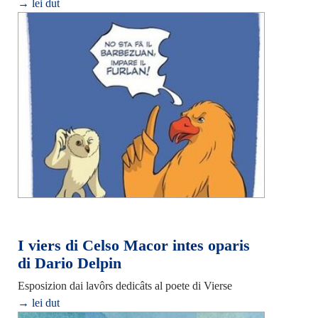
→ lei dut
I viers di Celso Macor intes oparis
di Dario Delpin
Esposizion dai lavôrs dedicâts al poete di Vierse
→ lei dut