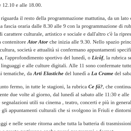
e 12.10 e alle 18.00.
riguarda il resto della programmazione mattutina, da un lato c
la fascia oraria dalle 8.30 alle 9 con la programmazione di ru
 carattere culturale, artistico e sociale e dall'altro c'è la ripre
 contenitore
Ator Ator
che inizia alle 9.30. Nello spazio prin
cultura, società e attualità si confermano appuntamenti speci
lu
, l'approfondimento sportivo del lunedì, o
Licôf
, la rubrica 
 linguaggi e alle culture digitali. Alle 11 sono confermate tutte
ni tematiche, da
Arti Elastiche
del lunedì a
La Crame
del saba
nto fermo, in tutte le stagioni, la rubrica
Ce fâ?
, che continu
ente due volte al giorno, dal lunedì al sabato alle 11:30 e alle
e segnalazioni utili su cinema , teatro, concerti e più in general
e gli appuntamenti culturali che si svolgono in Friuli e dintorn
gi e nelle serate ritorna anche tutta la batteria di trasmission