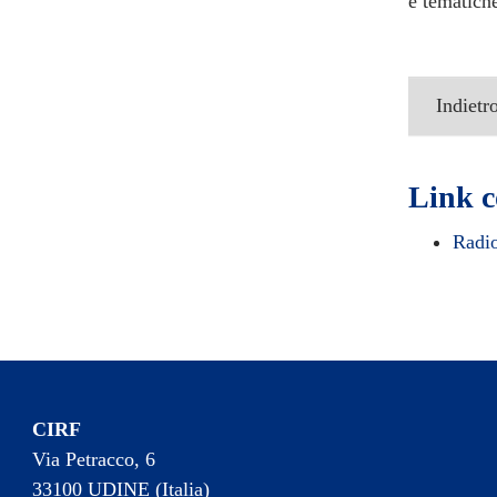
e tematich
Indietr
Link c
Radi
CIRF
Via Petracco, 6
33100 UDINE (Italia)