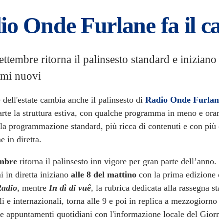
o Onde Furlane fa il c
ettembre ritorna il palinsesto standard e iniziano
mi nuovi
 dell'estate cambia anche il palinsesto di
Radio Onde Furlan
rte la struttura estiva, con qualche programma in meno e orar
 la programmazione standard, più ricca di contenuti e con più 
e in diretta.
embre
ritorna il palinsesto inn vigore per gran parte dell’anno.
i in diretta iniziano
alle 8 del mattino
con la prima edizione 
Radio
, mentre
In dì di vuê
, la rubrica dedicata alla rassegna s
i e internazionali, torna alle 9 e poi in replica a mezzogiorn
due appuntamenti quotidiani con l'informazione locale del Gior