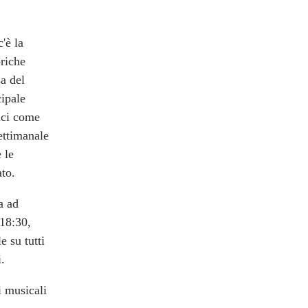
'è la
briche
sa del
cipale
fici come
settimanale
 le
to.
a ad
 18:30,
e su tutti
i.
i musicali