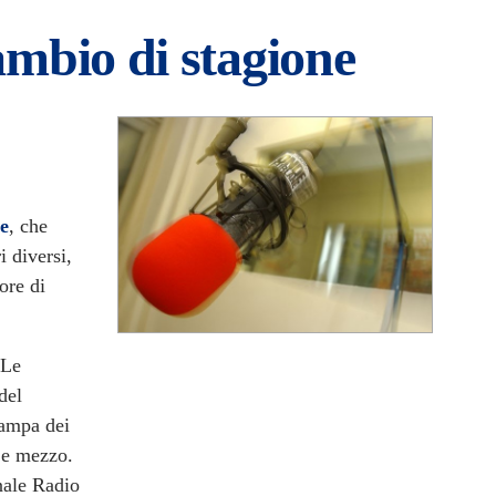
ambio di stagione
e
, che
i diversi,
ore di
 Le
del
tampa dei
o e mezzo.
nale Radio