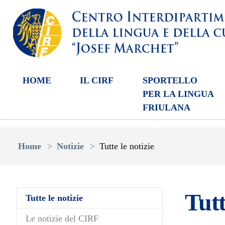
HOME
IL CIRF
SPORTELLO
PER LA LINGUA
FRIULANA
Skip to main content
You are here:
Home
Notizie
Tutte le notizie
Tutt
(current)
Tutte le notizie
Le notizie del CIRF