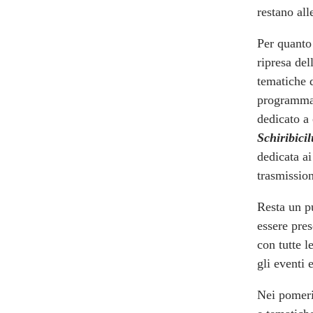
restano all
Per quanto 
ripresa del
tematiche di
programma
dedicato a 
Schiribici
dedicata ai
trasmissio
Resta un pu
essere pres
con tutte l
gli eventi 
Nei pomerig