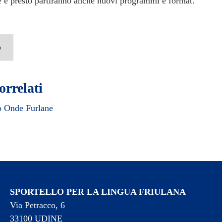
e e presto partiranno anche nuovi programmi e format.
o
orrelati
o Onde Furlane
SPORTELLO PER LA LINGUA FRIULANA
Via Petracco, 6
33100 UDINE