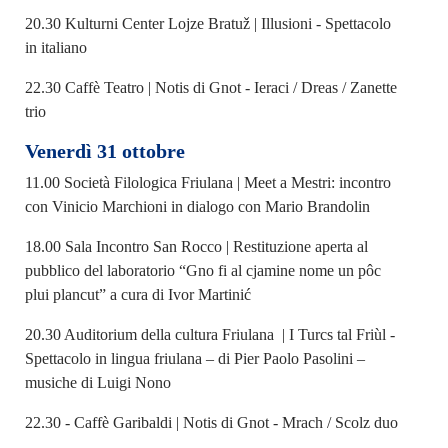
20.30 Kulturni Center Lojze Bratuž | Illusioni - Spettacolo
in italiano
22.30 Caffè Teatro | Notis di Gnot - Ieraci / Dreas / Zanette
trio
Venerdì 31 ottobre
11.00 Società Filologica Friulana | Meet a Mestri: incontro
con Vinicio Marchioni in dialogo con Mario Brandolin
18.00 Sala Incontro San Rocco | Restituzione aperta al
pubblico del laboratorio “Gno fi al cjamine nome un pôc
plui plancut” a cura di Ivor Martinić
20.30 Auditorium della cultura Friulana | I Turcs tal Friùl -
Spettacolo in lingua friulana – di Pier Paolo Pasolini –
musiche di Luigi Nono
22.30 - Caffè Garibaldi | Notis di Gnot - Mrach / Scolz duo