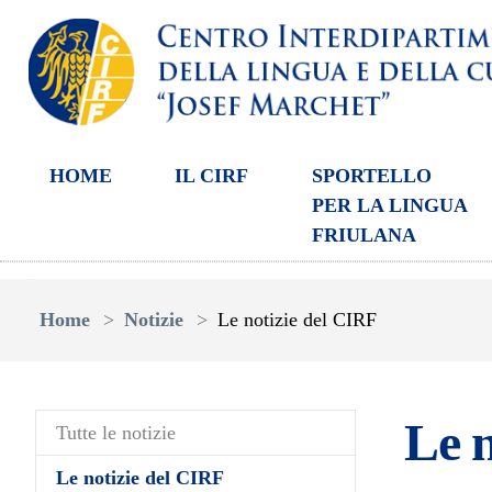
HOME
IL CIRF
SPORTELLO
PER LA LINGUA
FRIULANA
Skip to main content
You are here:
Home
Notizie
Le notizie del CIRF
Le n
Tutte le notizie
(current)
Le notizie del CIRF