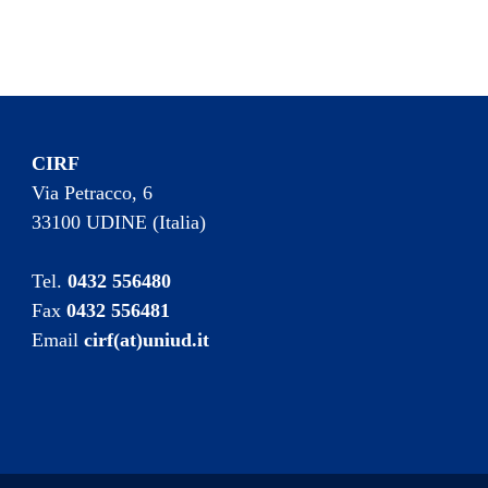
CIRF
Via Petracco, 6
33100 UDINE (Italia)
Tel.
0432 556480
Fax
0432 556481
Email
cirf(at)uniud.it