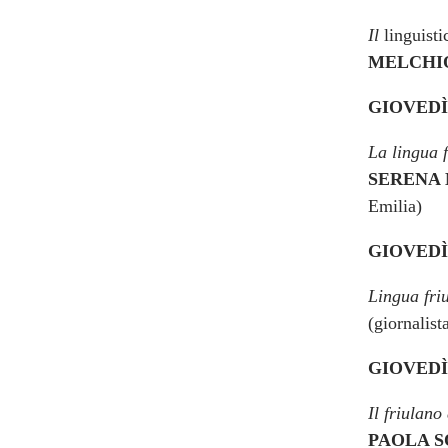
Il
linguist
MELCH
GIOVEDÌ 
La lingua 
SERENA
Emilia)
GIOVEDÌ 
Lingua friu
(giornalist
GIOVEDÌ 
Il friulan
PAOLA 