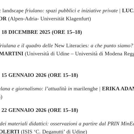
ic landscape
friulano: spazi pubblici e iniziative private
|
LUC
IOR
(Alpen-Adria- Universität Klagenfurt)
18 DICEMBRE 2025 (ORE 15–18)
friulana e il quadro delle
New Literacies
: a che punto siamo
 MARTINI
(Università di Udine – Università di Modena Reg
15 GENNAIO 2026 (ORE 15–18)
lana e giornalismo: l’attualità in
marilenghe |
ERIKA ADA
a)
22 GENNAIO 2026 (ORE 15–18)
o dei materiali didattici: osservazioni a partire dal PRIN Min
SOLERTI
(ISIS ‘C. Deganutti’ di Udine)