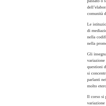
passato o s
dell’elabor
comunità de
Le istituzi
di mediazio
nella codif
nella promo
Gli insegn
variazione 
questioni d
si concentr
parlanti ne
molto etero
Il corso si
variazione 