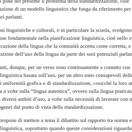
i pone nel presente il problema della standardizzazione, cioè
azione di un modello linguistico che funga da riferimento per 
i parlanti.
oni linguistiche e culturali, e in particolare la scuola, svolgon
ne fondamentale nella pianificazione linguistica, cioè nello 
icazione della lingua che la comunità accetta come corretta, e
zione dell’uso della lingua da parte dei suoi potenziali parlan
anti, dunque, per un verso sono continuamente a contatto con 
linguistica basata sull’uso, per un altro sono consapevoli dell
i uniformità grafica e di standardizzazione, cosicché la loro a
a a volte sulla “lingua autentica”, ovvero sulla lingua praticat
i diversi ambiti d’uso, a volte sulla necessità di lavorare con m
genei dal punto di vista della standardizzazione.
 propone di mettere a tema il dibattito sul rapporto tra norma e
linguistica, soprattutto quando queste considerazioni riguarda