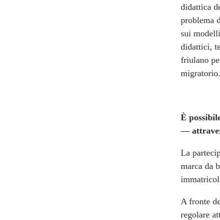
didattica d
problema d
sui modelli
didattici, t
friulano p
migratorio
È possibi
— attrave
La partecip
marca da b
immatrico
A fronte de
regolare at