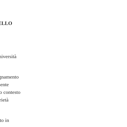
ELLO
iversità
segnamento
mente
o contesto
rietà
to in