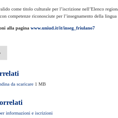
valido come titolo culturale per l’iscrizione nell’Elenco region
 con competenze riconosciute per l’insegnamento della lingua 
oni alla pagina
www.uniud.it/it/inseg_friulano7
o
rrelati
dina da scaricare
1 MB
orrelati
per informazioni e iscrizioni