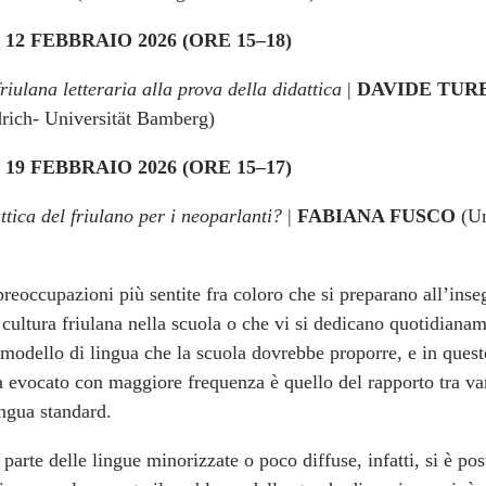
12 FEBBRAIO 2026 (ORE 15–18)
riulana letteraria alla prova della didattica
|
DAVIDE TUR
drich- Universität Bamberg)
19 FEBBRAIO 2026 (ORE 15–17)
tica del friulano per i neoparlanti?
|
FABIANA FUSCO
(Un
preoccupazioni più sentite fra coloro che si preparano all’in
 cultura friulana nella scuola o che vi si dedicano quotidiana
 modello di lingua che la scuola dovrebbe proporre, e in quest
a evocato con maggiore frequenza è quello del rapporto tra va
ingua standard.
 parte delle lingue minorizzate o poco diffuse, infatti, si è pos