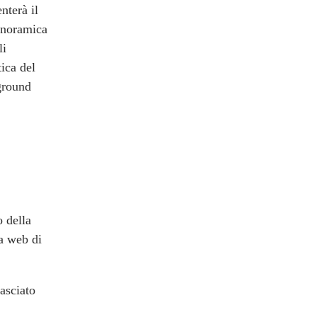
nterà il
anoramica
li
tica del
ground
o della
a web di
lasciato