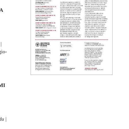
A
?
|
gio-
MI
Edu
|