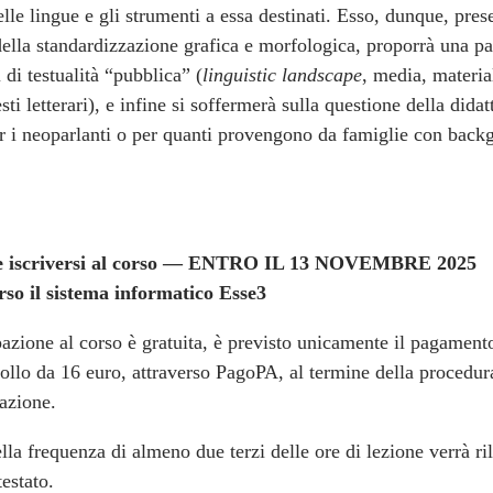
elle lingue e gli strumenti a essa destinati. Esso, dunque, prese
ella standardizzazione grafica e morfologica, proporrà una p
 di testualità “pubblica” (
linguistic landscape
, media, materia
esti letterari), e infine si soffermerà sulla questione della didat
er i neoparlanti o per quanti provengono da famiglie con back
.
le iscriversi al corso — ENTRO IL 13 NOVEMBRE 2025
rso il sistema informatico Esse3
azione al corso è gratuita, è previsto unicamente il pagament
ollo da 16 euro, attraverso PagoPA, al termine della procedur
lazione.
lla frequenza di almeno due terzi delle ore di lezione verrà ri
testato.