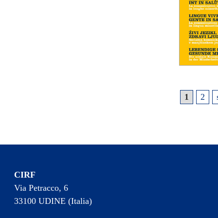
1
2
CIRF
Via Petracco, 6
33100 UDINE (Italia)