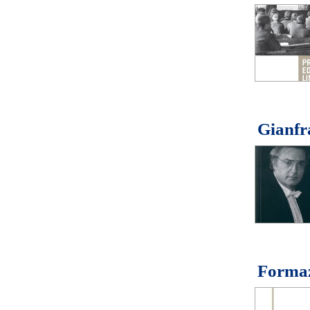
Gianfr
Formaz