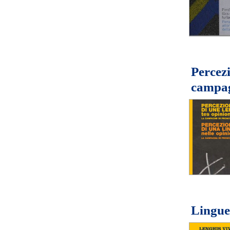
Percezi
campag
Lingue 