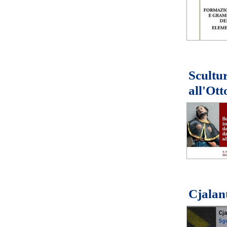
Scultur
all'Ott
Cjalant