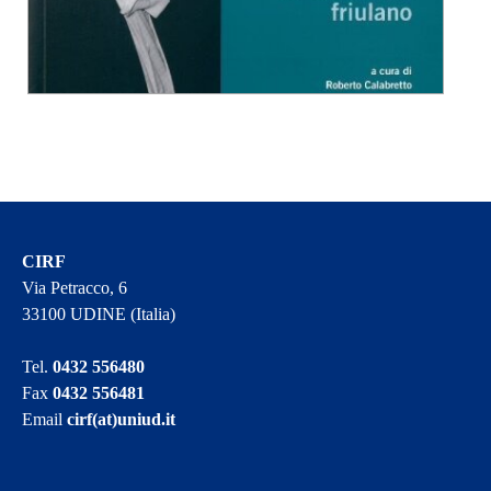
CIRF
Via Petracco, 6
33100 UDINE (Italia)
Tel.
0432 556480
Fax
0432 556481
Email
cirf(at)uniud.it