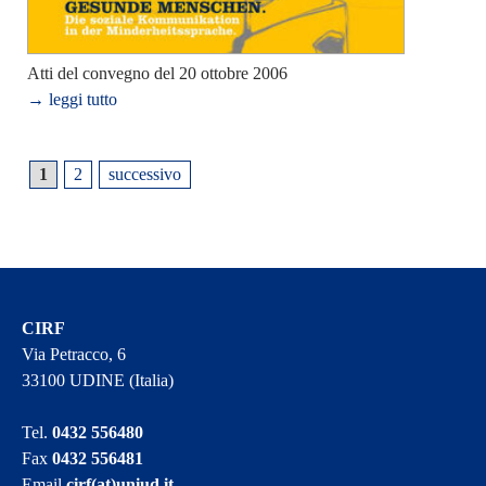
Atti del convegno del 20 ottobre 2006
→ leggi tutto
1
2
successivo
CIRF
Via Petracco, 6
33100 UDINE (Italia)
Tel.
0432 556480
Fax
0432 556481
Email
cirf(at)uniud.it