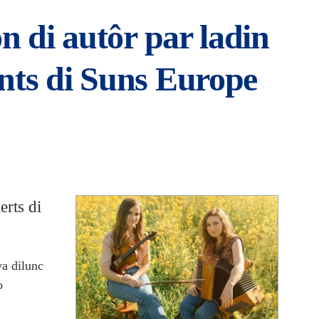
on di autôr par ladin
nts di Suns Europe
erts di
va dilunc
o