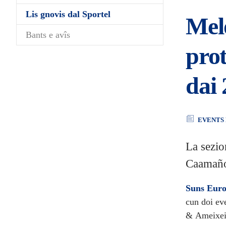
(current)
Lis gnovis dal Sportel
Melo
Bants e avîs
pro
dai 
EVENTS 
La sezio
Caamaño
Suns Eur
cun doi ev
& Ameixeira