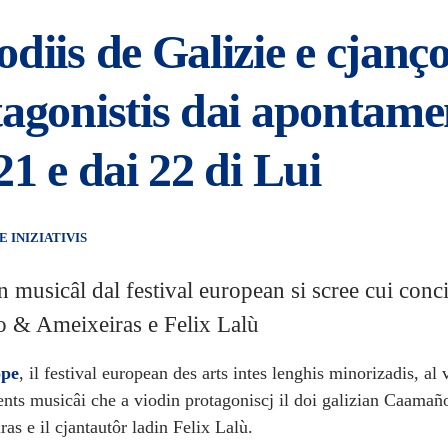
diis de Galizie e cjanç
tagonistis dai apontame
21 e dai 22 di Lui
E INIZIATIVIS
n musicâl dal festival european si scree cui conci
 & Ameixeiras e Felix Lalù
ope
, il festival european des arts intes lenghis minorizadis, al 
ents musicâi che a viodin protagoniscj il doi galizian Caamañ
s e il cjantautôr ladin Felix Lalù.