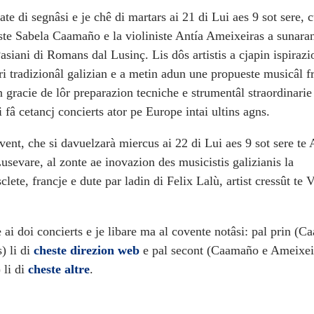
te di segnâsi e je chê di martars ai 21 di Lui aes 9 sot sere, 
iste Sabela Caamaño e la violiniste Antía Ameixeiras a sunara
siani di Romans dal Lusinç. Lis dôs artistis a cjapin ispirazi
ri tradizionâl galizian e a metin adun une propueste musicâl f
n gracie de lôr preparazion tecniche e strumentâl straordinarie
 fâ cetancj concierts ator pe Europe intai ultins agns.
vent, che si davuelzarà miercus ai 22 di Lui aes 9 sot sere te
Lusevare, al zonte ae inovazion des musicistis galizianis la
clete, francje e dute par ladin di Felix Lalù, artist cressût te 
 ai doi concierts e je libare ma al covente notâsi: pal prin (
) li di
cheste direzion web
e pal secont (Caamaño e Ameixe
 li di
cheste altre
.