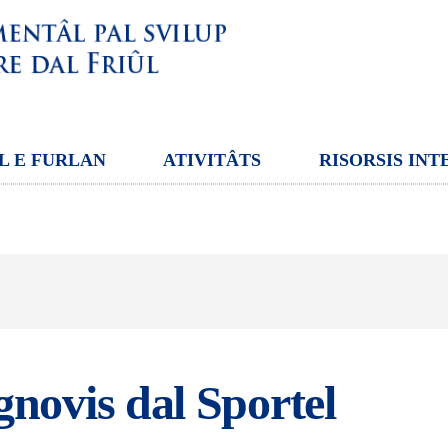
L E FURLAN
ATIVITÂTS
RISORSIS INT
gnovis dal Sportel