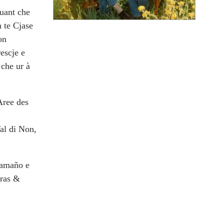
cuant che
n te Cjase
on
rescje e
 che ur à
 Aree des
Val di Non,
Caamaño e
iras &