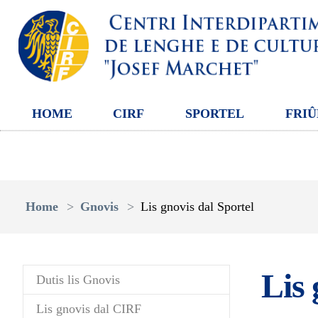
HOME
CIRF
SPORTEL
FRIÛ
Aller au contenu principal
Vous êtes ici:
Home
Gnovis
Lis gnovis dal Sportel
Lis 
Dutis lis Gnovis
Lis gnovis dal CIRF