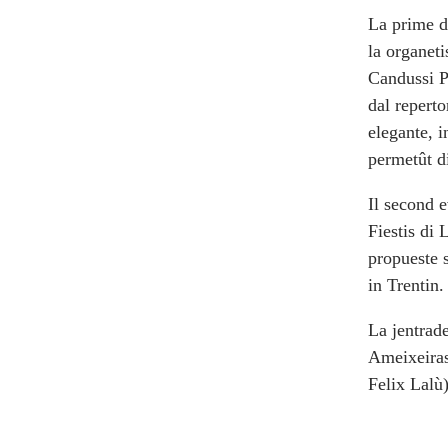
La prime da
la organet
Candussi Pa
dal reperto
elegante, i
permetût di
Il second e
Fiestis di 
propueste s
in Trentin.
La jentrade
Ameixeiras
Felix Lalù)