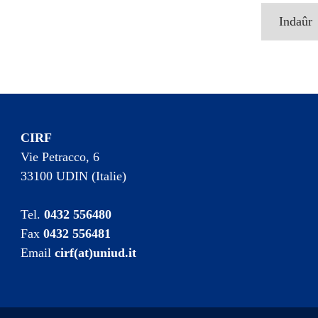
Indaûr
CIRF
Vie Petracco, 6
33100 UDIN (Italie)
Tel.
0432 556480
Fax
0432 556481
Email
cirf(at)uniud.it