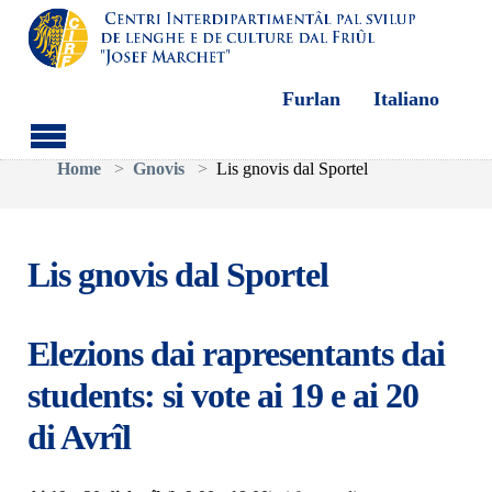
Furlan
Italiano
Aller au contenu principal
Vous êtes ici:
Home
Gnovis
Lis gnovis dal Sportel
Lis gnovis dal Sportel
Elezions dai rapresentants dai
students: si vote ai 19 e ai 20
di Avrîl