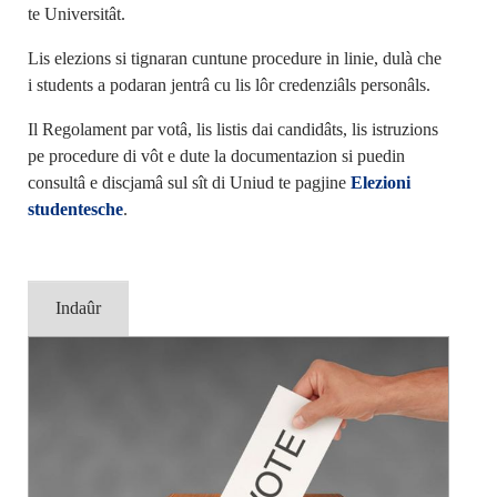
te Universitât.
Lis elezions si tignaran cuntune procedure in linie, dulà che
i students a podaran jentrâ cu lis lôr credenziâls personâls.
Il Regolament par votâ, lis listis dai candidâts, lis istruzions
pe procedure di vôt e dute la documentazion si puedin
consultâ e discjamâ sul sît di Uniud te pagjine
Elezioni
studentesche
.
Indaûr