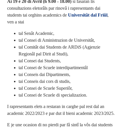
Ai 19 e 20 di Avrîl (h 9.00 - 18.00)
si fasaran lis
consultazions eletorâls par rinovâ i rapresentants dai
students tai orghins academics de
Universitât dal Friûl
,
ven a stai
tal Senât Academic,
tal Consei di Aministrazion de Universitât,
tal Comitât dai Students de ARDiS (Agjenzie
Regjonâl pal Dirit al Studi),
tal Consei dai Students,
tal Consei de Scuele interdipartimentâl
tai Conseis dai Dipartiments,
tai Conseis dai cors di studis,
tal Consei de Scuele Superiôr,
tal Consei de Scuele di specializazion.
I rapresentants elets a restaran in carghe pal rest dal an
academic 2022/2023 e par dut il bieni academic 2023/2025.
E je une ocasion di no pierdi par fâ sintî la vôs dai students