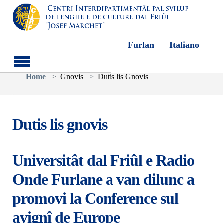
Furlan
Italiano
Aller au contenu principal
Vous êtes ici:
Home
Gnovis
Dutis lis Gnovis
Dutis lis gnovis
Universitât dal Friûl e Radio
Onde Furlane a van dilunc a
promovi la Conference sul
avignî de Europe