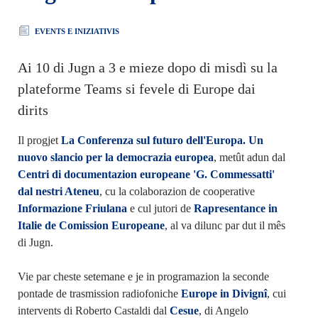
EVENTS E INIZIATIVIS
Ai 10 di Jugn a 3 e mieze dopo di misdì su la
plateforme Teams si fevele di Europe dai
dirits
Il progjet
La Conferenza sul futuro dell'Europa. Un
nuovo slancio per la democrazia europea
, metût adun dal
Centri di documentazion europeane 'G. Commessatti'
dal nestri Ateneu
, cu la colaborazion de cooperative
Informazione Friulana
e cul jutori de
Rapresentance in
Italie de Comission Europeane
, al va dilunc par dut il mês
di Jugn.
Vie par cheste setemane e je in programazion la seconde
pontade de trasmission radiofoniche
Europe in Divignî
, cui
intervents di Roberto Castaldi dal
Cesue
, di Angelo