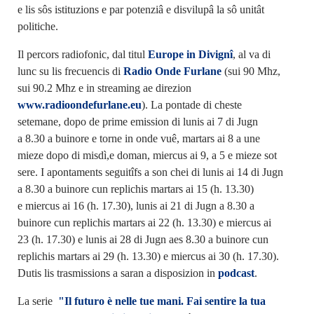
e lis sôs istituzions e par potenziâ e disvilupâ la sô unitât
politiche.
Il percors radiofonic, dal titul
Europe in Divignî
, al va di
lunc su lis frecuencis di
Radio Onde Furlane
(sui 90 Mhz,
sui 90.2 Mhz e in streaming ae direzion
www.radioondefurlane.eu
). La pontade di cheste
setemane, dopo de prime emission di lunis ai 7 di Jugn
a 8.30 a buinore e torne in onde vuê, martars ai 8 a une
mieze dopo di misdì,e doman, miercus ai 9, a 5 e mieze sot
sere. I apontaments seguitîfs a son chei di lunis ai 14 di Jugn
a 8.30 a buinore cun replichis martars ai 15 (h. 13.30)
e miercus ai 16 (h. 17.30), lunis ai 21 di Jugn a 8.30 a
buinore cun replichis martars ai 22 (h. 13.30) e miercus ai
23 (h. 17.30) e lunis ai 28 di Jugn aes 8.30 a buinore cun
replichis martars ai 29 (h. 13.30) e miercus ai 30 (h. 17.30).
Dutis lis trasmissions a saran a disposizion in
podcast
.
La serie
"Il futuro è nelle tue mani. Fai sentire la tua