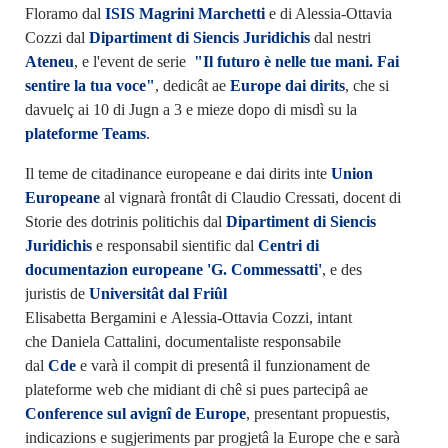
Floramo dal
ISIS Magrini Marchetti
e di Alessia-Ottavia
Cozzi dal
Dipartiment di Siencis Juridichis
dal nestri
Ateneu
, e l'event de serie
"Il futuro è nelle tue mani. Fai
sentire la tua voce"
, dedicât ae
Europe dai dirits
, che si
davuelç ai 10 di Jugn a 3 e mieze dopo di misdì su la
plateforme Teams
.
Il teme de citadinance europeane e dai dirits inte
Union
Europeane
al vignarà frontât di Claudio Cressati, docent di
Storie des dotrinis politichis dal
Dipartiment di Siencis
Juridichis
e responsabil sientific dal
Centri di
documentazion europeane 'G. Commessatti'
, e des
juristis de
Universitât dal Friûl
Elisabetta Bergamini e Alessia-Ottavia Cozzi, intant
che Daniela Cattalini, documentaliste responsabile
dal
Cde
e varà il compit di presentâ il funzionament de
plateforme web che midiant di chê si pues partecipâ ae
Conference sul avignî de Europe
, presentant propuestis,
indicazions e sugjeriments par progjetâ la Europe che e sarà