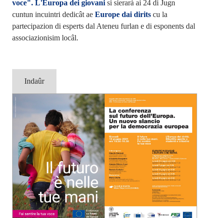
voce". L'Europa dei giovani
si sierarà ai 24 di Jugn
cuntun incuintri dedicât ae
Europe dai dirits
cu la
partecipazion di esperts dal Ateneu furlan e di esponents dal
associazionisim locâl.
Indaûr