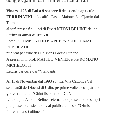
dongje Cjamin dal Tiliment ai 28 di Lui
Vinars ai 28 di Lui a 9 sot sere
li de
aziende agricule
FERRIN VINI
in localitât Casali Maione, 8 a Cjamin dal
Tiliment
al sarà presentât il libri di
Pre ANTONI BELINE
dal titul
Cirint lis olmis di Diu - 8
Sottitul: OLMIS INEDITIS - PREPARADIS E MAI
PUBLICADIS
publicât par cure des Edizions Glesie Furlane
A presentin il prof. MATTEO VENIER e pre ROMANO
MICHELOTTI
Leturis par cure dai "Viandants"
Ai 11 di Novembar dal 1993 su "La Vita Cattolica", il
setemanâl de Diocesi di Udin, pe prime volte e compâr une
gnove rubriche: "Cirint lis olmis di Diu".
L'autôr, pre Antoni Beline, setemane dopo setemene simpri
plui preseât dai siei letôrs, al publicarà lis sôs "Olmis"
fintremai la sô ultime dì.