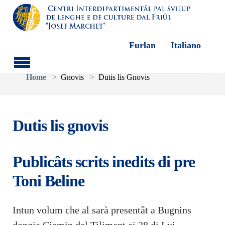
Furlan
Italiano
Aller au contenu principal
Vous êtes ici:
Home
Gnovis
Dutis lis Gnovis
Dutis lis gnovis
Publicâts scrits inedits di pre
Toni Beline
Intun volum che al sarà presentât a Bugnins