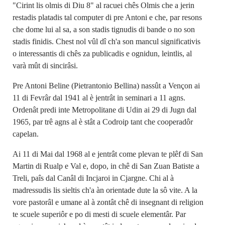
"Cirint lis olmis di Diu 8" al racuei chês Olmis che a jerin
restadis platadis tal computer di pre Antoni e che, par resons
che dome lui al sa, a son stadis tignudis di bande o no son
stadis finidis. Chest nol vûl dî ch'a son mancul significativis
o interessantis di chês za publicadis e ognidun, leintlis, al
varà mût di sincirâsi.
Pre Antoni Beline (Pietrantonio Bellina) nassût a Vençon ai
11 di Fevrâr dal 1941 al è jentrât in seminari a 11 agns.
Ordenât predi inte Metropolitane di Udin ai 29 di Jugn dal
1965, par trê agns al è stât a Codroip tant che cooperadôr
capelan.
Ai 11 di Mai dal 1968 al e jentrât come plevan te plêf di San
Martin di Rualp e Val e, dopo, in chê di San Zuan Batiste a
Treli, paîs dal Canâl di Incjaroi in Cjargne. Chi al à
madressudis lis sieltis ch'a àn orientade dute la sô vite. A la
vore pastorâl e umane al à zontât chê di insegnant di religion
te scuele superiôr e po di mesti di scuele elementâr. Par