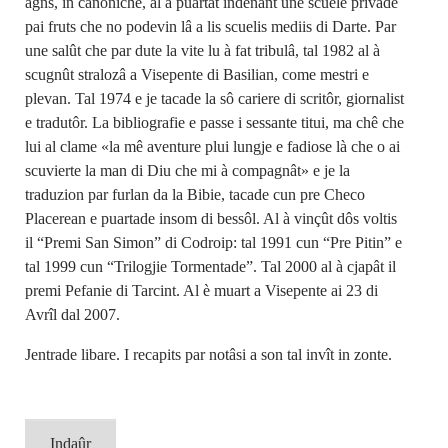
agns, in canoniche, al à puartât indenant une scuele privade
pai fruts che no podevin lâ a lis scuelis mediis di Darte. Par
une salût che par dute la vite lu à fat tribulâ, tal 1982 al à
scugnût stralozâ a Visepente di Basilian, come mestri e
plevan. Tal 1974 e je tacade la sô cariere di scritôr, giornalist
e tradutôr. La bibliografie e passe i sessante titui, ma chê che
lui al clame «la mê aventure plui lungje e fadiose là che o ai
scuvierte la man di Diu che mi à compagnât» e je la
traduzion par furlan da la Bibie, tacade cun pre Checo
Placerean e puartade insom di bessôl. Al à vinçût dôs voltis
il “Premi San Simon” di Codroip: tal 1991 cun “Pre Pitin” e
tal 1999 cun “Trilogjie Tormentade”. Tal 2000 al à cjapât il
premi Pefanie di Tarcint. Al è muart a Visepente ai 23 di
Avrîl dal 2007.
Jentrade libare. I recapits par notâsi a son tal invît in zonte.
Indaûr