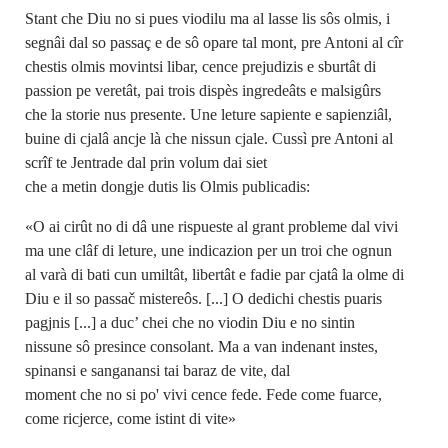
Stant che Diu no si pues viodilu ma al lasse lis sôs olmis, i
segnâi dal so passaç e de sô opare tal mont, pre Antoni al cîr
chestis olmis movintsi libar, cence prejudizis e sburtât di
passion pe veretât, pai trois dispès ingredeâts e malsigûrs
che la storie nus presente. Une leture sapiente e sapienziâl,
buine di cjalâ ancje là che nissun cjale. Cussì pre Antoni al
scrîf te Jentrade dal prin volum dai siet
che a metin dongje dutis lis Olmis publicadis:
«O ai cirût no di dâ une rispueste al grant probleme dal vivi
ma une clâf di leture, une indicazion per un troi che ognun
al varà di bati cun umiltât, libertât e fadie par cjatâ la olme di
Diu e il so passač mistereôs. [...] O dedichi chestis puaris
pagjnis [...] a duc’ chei che no viodin Diu e no sintin
nissune sô presince consolant. Ma a van indenant instes,
spinansi e sanganansi tai baraz de vite, dal
moment che no si po' vivi cence fede. Fede come fuarce,
come ricjerce, come istint di vite»