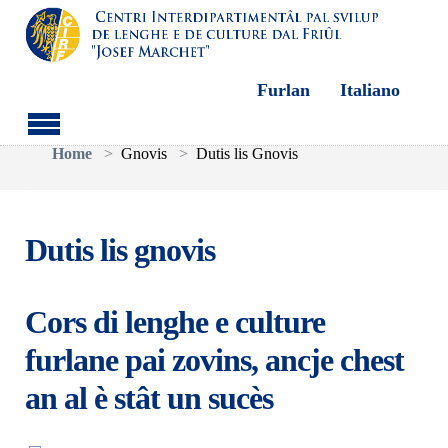
Furlan
Italiano
Aller au contenu principal
Vous êtes ici:
Home
Gnovis
Dutis lis Gnovis
Dutis lis gnovis
Cors di lenghe e culture
furlane pai zovins, ancje chest
an al è stât un sucès