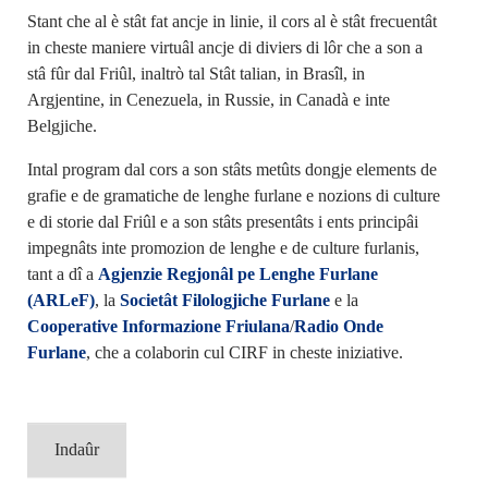
Stant che al è stât fat ancje in linie, il cors al è stât frecuentât
in cheste maniere virtuâl ancje di diviers di lôr che a son a
stâ fûr dal Friûl, inaltrò tal Stât talian, in Brasîl, in
Argjentine, in Cenezuela, in Russie, in Canadà e inte
Belgjiche.
Intal program dal cors a son stâts metûts dongje elements de
grafie e de gramatiche de lenghe furlane e nozions di culture
e di storie dal Friûl e a son stâts presentâts i ents principâi
impegnâts inte promozion de lenghe e de culture furlanis,
tant a dî a
Agjenzie Regjonâl pe Lenghe Furlane
(ARLeF)
, la
Societât Filologjiche Furlane
e la
Cooperative Informazione Friulana
/
Radio Onde
Furlane
, che a colaborin cul CIRF in cheste iniziative.
Indaûr