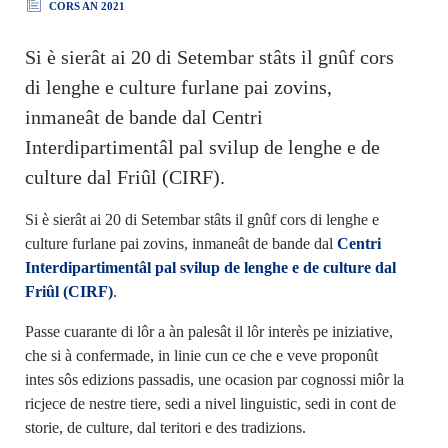
CORS AN 2021
Si è sierât ai 20 di Setembar stâts il gnûf cors
di lenghe e culture furlane pai zovins,
inmaneât de bande dal Centri
Interdipartimentâl pal svilup de lenghe e de
culture dal Friûl (CIRF).
Si è sierât ai 20 di Setembar stâts il gnûf cors di lenghe e
culture furlane pai zovins, inmaneât de bande dal
Centri
Interdipartimentâl pal svilup de lenghe e de culture dal
Friûl (CIRF)
.
Passe cuarante di lôr a àn palesât il lôr interès pe iniziative,
che si à confermade, in linie cun ce che e veve proponût
intes sôs edizions passadis, une ocasion par cognossi miôr la
ricjece de nestre tiere, sedi a nivel linguistic, sedi in cont de
storie, de culture, dal teritori e des tradizions.