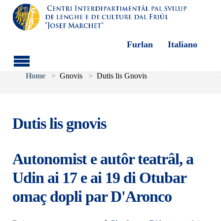
Furlan
Italiano
Aller au contenu principal
Vous êtes ici:
Home
Gnovis
Dutis lis Gnovis
Dutis lis gnovis
Autonomist e autôr teatrâl, a
Udin ai 17 e ai 19 di Otubar
omaç dopli par D'Aronco