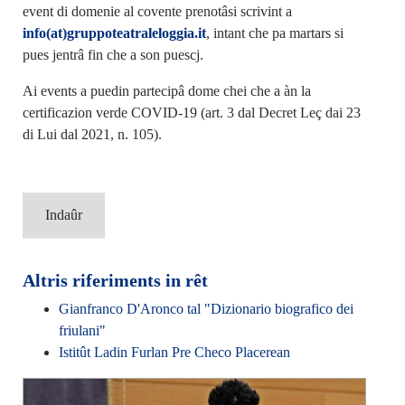
event di domenie al covente prenotâsi scrivint a
info(at)gruppoteatraleloggia.it
, intant che pa martars si
pues jentrâ fin che a son puescj.
Ai events a puedin partecipâ dome chei che a àn la
certificazion verde COVID-19 (art. 3 dal Decret Leç dai 23
di Lui dal 2021, n. 105).
Indaûr
Altris riferiments in rêt
Gianfranco D'Aronco tal "Dizionario biografico dei
friulani"
Istitût Ladin Furlan Pre Checo Placerean