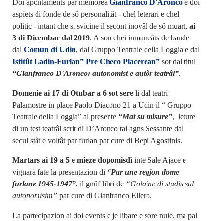
Doi apontaments par memoreâ
Gianfranco D'Aronco
e doi
aspiets di fonde de sô personalitât - chel leterari e chel
politic - intant che si svicine il secont inovâl de sô muart,
ai
3 di Dicembar dal 2019
. A son chei inmaneâts de bande
dal
Comun di Udin
, dal Gruppo Teatrale della Loggia e dal
Istitût Ladin-Furlan” Pre Checo Placerean”
sot dal titul
“Gianfranco D'Aronco: autonomist e autôr teatrâl”
.
Domenie ai 17 di Otubar a 6 sot sere
li dal teatri
Palamostre in place Paolo Diacono 21 a Udin il “ Gruppo
Teatrale della Loggia” al presente
“Mat su misure”
, leture
di un test teatrâl scrit di D’Aronco tai agns Sessante dal
secul stât e voltât par furlan par cure di Bepi Agostinis.
Martars ai 19 a 5 e mieze dopomisdì
inte Sale Ajace e
vignarà fate la presentazion di
“Par une regjon dome
furlane 1945-1947”
, il gnûf libri de
“Golaine di studis sul
autonomisim”
par cure di Gianfranco Ellero.
La partecipazion ai doi events e je libare e sore nuie, ma pal