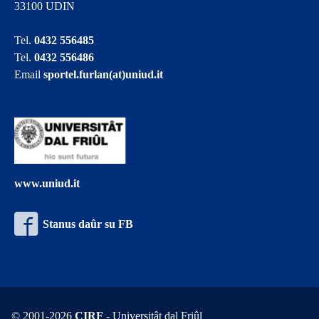
33100 UDIN
Tel.
0432 556485
Tel.
0432 556486
Email
sportel.furlan(at)uniud.it
www.uniud.it
Stanus daûr su FB
© 2001-2026
CIRF
- Universitât dal Friûl