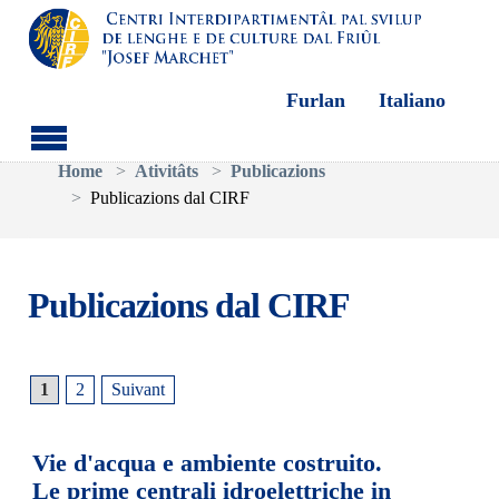
Furlan
Italiano
Aller au contenu principal
Vous êtes ici:
Home
Ativitâts
Publicazions
Publicazions dal CIRF
Publicazions dal CIRF
1
2
Suivant
Vie d'acqua e ambiente costruito.
Le prime centrali idroelettriche in