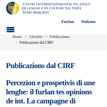
Furlan
Italiano
Aller au contenu principal
Vous êtes ici:
Home
Ativitâts
Publicazions
Publicazions dal CIRF
Publicazions dal CIRF
Percezion e prospetivis di une
lenghe: il furlan tes opinions
de int. La campagne di