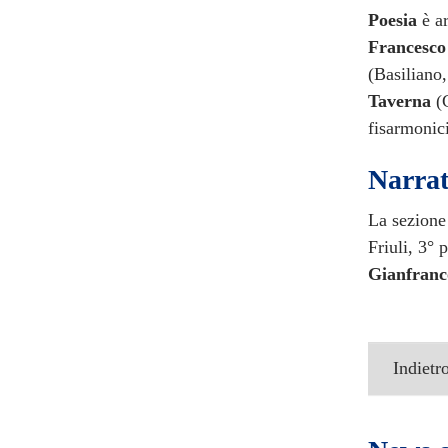
Poesia
è ar
Francesco
(Basiliano
Taverna
(G
fisarmonic
Narrat
La sezion
Friuli, 3°
Gianfranc
Indietr