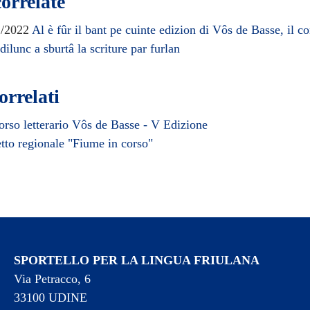
orrelate
2/2022
Al è fûr il bant pe cuinte edizion di Vôs de Basse, il c
 dilunc a sburtâ la scriture par furlan
orrelati
rso letterario Vôs de Basse - V Edizione
tto regionale "Fiume in corso"
SPORTELLO PER LA LINGUA FRIULANA
Via Petracco, 6
33100 UDINE