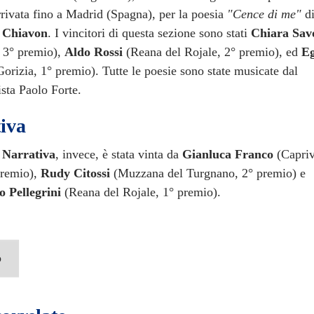
rivata fino a Madrid (Spagna), per la poesia
"Cence di me"
d
 Chiavon
. I vincitori di questa sezione sono stati
Chiara Sav
, 3° premio),
Aldo Rossi
(Reana del Rojale, 2° premio), ed
Eg
orizia, 1° premio). Tutte le poesie sono state musicate dal
ista Paolo Forte.
iva
e
Narrativa
, invece, è stata vinta da
Gianluca Franco
(Capriv
 premio),
Rudy Citossi
(Muzzana del Turgnano, 2° premio) e
o Pellegrini
(Reana del Rojale, 1° premio).
o