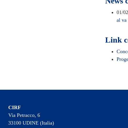
News c
01/0
al va
Link c
Conco
Proge
CIRF
Via Petracco, 6
33100 UDINE (Italia)