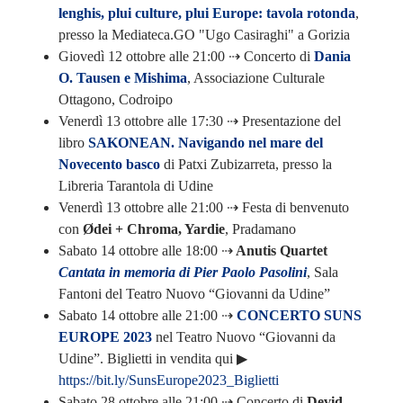
lenghis, plui culture, plui Europe: tavola rotonda
,
presso la Mediateca.GO "Ugo Casiraghi" a Gorizia
Giovedì 12 ottobre alle 21:00 ⇢ Concerto di
Dania
O. Tausen e Mishima
, Associazione Culturale
Ottagono, Codroipo
Venerdì 13 ottobre alle 17:30 ⇢ Presentazione del
libro
SAKONEAN. Navigando nel mare del
Novecento basco
di Patxi Zubizarreta, presso la
Libreria Tarantola di Udine
Venerdì 13 ottobre alle 21:00 ⇢ Festa di benvenuto
con
Ødei + Chroma, Yardie
, Pradamano
Sabato 14 ottobre alle 18:00 ⇢
Anutis Quartet
Cantata in memoria di Pier Paolo Pasolini
, Sala
Fantoni del Teatro Nuovo “Giovanni da Udine”
Sabato 14 ottobre alle 21:00 ⇢
CONCERTO SUNS
EUROPE 2023
nel Teatro Nuovo “Giovanni da
Udine”. Biglietti in vendita qui ▶︎
https://bit.ly/SunsEurope2023_Biglietti
Sabato 28 ottobre alle 21:00 ⇢ Concerto di
Devid