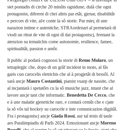
siet pontadis di cirche 20 minûts ognidune, dulà che ogni
protagonist, diferent di chei altris par etât, gjenar, disabilitât
e percors di vite, al/e conte la sô storie. Par mieç di une
narazion intime e autentiche, STRAordenari al permetarà di
viodi un ritrat de vite di ogni dì dai protagoniscj, fermant la
atenzion su tematichis come autonomie, resilience, famee,
spiritualitât, passion e amôr.
Il public al podarà cognossi la storie di
Remo Molaro
, un
tetraplegjic che, dopo di un grâf incident in moto, al fâs
garis cun carocelis eletrichis che al à progjetât di bessôl. Al
sarà ancje
Mauro Costantini
, pianist vuarp de nassite, che
al incjantarà i spetatôrs cu la sô musiche jazz, intant che al
lavore ancje tant che informatic.
Benedetta De Cecco
, che
e à une malatie gjenetiche rare, e contarà cemût che e cjate
la sô vôs tal hockey su carocele e inte comunicazion digjitâl.
Fra i protagoniscj ancje
Giada Rossi
, aur tal tenis di taule
aes Paralimpiadis di Parîs 2024. Emozionant ancje
Moreno
Burelli
, che al esprim la sô art piturant cu la bocje, stant che