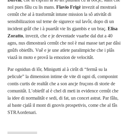
nol pues fâlu cu lis mans.
Flavio Frigè
invezit al mostrarà
cemût che al à trasformât intune mission la sô ativitât di
sensibilizazion sul teme de sigurece sul lavôr, dopo di un
incident grâf che i à puartât vie lis gjambis e un braç.
Elisa
Zoratto
, invezit, che e je deventade vuarbe dal dut a 40
agns, nus dimostrarà cemût che nol è mai masse tart par dâsi
gnûfs obietîfs. Vuê e je une atlete paralimpiche che i plâs
viazâ in moto e provâ la emozion de velocitât.
Par ognidun di lôr, Minigutti al à cirût di “fermâ su la
pelicule” la dimension intime de vite di ogni dì, componint
contis curtis de realtât che a son ancje fruçons di storie de
comunitât. L’obietîf al è chel di meti in evidence cemût che
la idee di normalitât e sedi, di fat, un concet astrat. Par fâlu,
al baste cjalâ il mont di gnovis prospetivis, come che al fâs
STRAordenari.