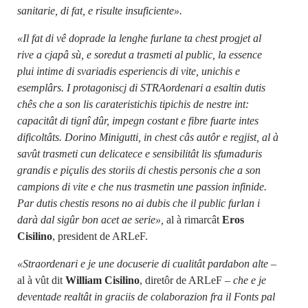
sanitarie, di fat, e risulte insuficiente».
«Il fat di vê doprade la lenghe furlane ta chest progjet al
rive a cjapâ sù, e soredut a trasmeti al public, la essence
plui intime di svariadis esperiencis di vite, unichis e
esemplârs. I protagoniscj di STRAordenari a esaltin dutis
chês che a son lis carateristichis tipichis de nestre int:
capacitât di tignî dûr, impegn costant e fibre fuarte intes
dificoltâts. Dorino Minigutti, in chest câs autôr e regjist, al à
savût trasmeti cun delicatece e sensibilitât lis sfumaduris
grandis e piçulis des storiis di chestis personis che a son
campions di vite e che nus trasmetin une passion infinide.
Par dutis chestis resons no ai dubis che il public furlan i
darà dal sigûr bon acet ae serie»,
al à rimarcât
Eros
Cisilino
, president de ARLeF.
«Straordenari e je une docuserie di cualitât pardabon alte –
al à vût dit
William Cisilino
, diretôr de ARLeF
– che e je
deventade realtât in graciis de colaborazion fra il Fonts pal