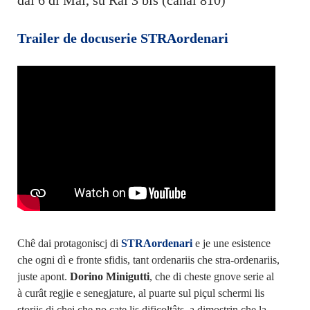
dai 6 di Mai, su Rai 3 bis (canâl 810)
Trailer de docuserie STRAordenari
Chê dai protagoniscj di
STRAordenari
e je une esistence
che ogni dì e fronte sfidis, tant ordenariis che stra-ordenariis,
juste apont.
Dorino Minigutti
, che di cheste gnove serie al
à curât regjie e senegjature, al puarte sul piçul schermi lis
storiis di chei che no cate lis dificoltâts, a dimostrin che la