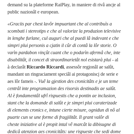
demand su la plateforme RaiPlay, in maniere di rivâ ancje al
public nazionâl e european.
«Graciis par chest lavôr impuartant che al contribuìs a
scombati i stereotips e che al valorize la produzion televisive
in lenghe furlane, cul auguri che al puedi lâ indevant e che
simpri plui personis a cjatin il cûr di contâ la lôr storie. O
varìn pardabon vinçût cuant che o podarìn afermâ che, inte
disabilitât, il concet di straordinarietât nol esistarà plui
- al
à declarât
Riccardo Riccardi
, assessôr regjonâl ae salût,
mandant un ringraciament speciâl ai protagoniscj de serie e
aes lôr fameis -.
Vuê la gjestion des cronicitâts e je un teme
centrâl inte programazion des risorsis destinadis ae salût.
Al è fondamentâl ufrî rispuestis che a pontin ae inclusion,
stant che la domande di salût e je simpri plui caraterizade
di elements cronics e, intune cierte misure, ognidun di nô al
puarte cun se une forme di fragjilitât. Il grant valôr di
cheste iniziative al è propit intal vê marcât la dibisugne di
dedicâ atenzion aes cronicitâts: une rispueste che sedi dome