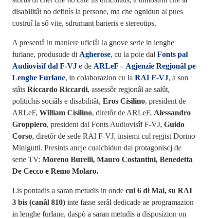
disabilitât no definìs la persone, ma che ognidun al pues
costruî la sô vite, sdrumant barieris e stereotips.
A presentâ in maniere uficiâl la gnove serie in lenghe
furlane, produsude di
Agherose
, cu la poie dal
Fonts pal
Audiovisîf dal F-VJ
e de
ARLeF – Agjenzie Regjonâl pe
Lenghe Furlane
, in colaborazion cu la
RAI F-VJ
, a son
stâts
Riccardo Riccardi
, assessôr regjonâl ae salût,
politichis sociâls e disabilitât,
Eros Cisilino
, president de
ARLeF,
William Cisilino
, diretôr de ARLeF,
Alessandro
Gropplero
, president dal Fonts Audiovisîf F-VJ,
Guido
Corso
, diretôr de sede RAI F-VJ, insiemi cul regjist Dorino
Minigutti. Presints ancje cualchidun dai protagoniscj de
serie TV:
Moreno Burelli, Mauro Costantini, Benedetta
De Cecco e Remo Molaro.
Lis pontadis a saran metudis in onde
cui 6 di Mai, su RAI
3 bis (canâl 810)
inte fasse serâl dedicade ae programazion
in lenghe furlane, daspò a saran metudis a disposizion on