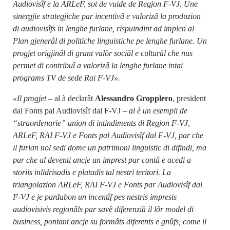
Audiovisîf e la ARLeF, sot de vuide de Regjon F-VJ. Une
sinergjie strategjiche par incentivâ e valorizâ la produzion
di audiovisîfs in lenghe furlane, rispuindint ad implen al
Plan gjenerâl di politiche linguistiche pe lenghe furlane. Un
progjet origjinâl di grant valôr sociâl e culturâl che nus
permet di contribuî a valorizâ la lenghe furlane intai
programs TV de sede Rai F-VJ».
«Il progjet
– al à declarât
Alessandro Gropplero
, president
dal Fonts pal Audiovisîf dal F-VJ –
al è un esempli de
“straordenarie” union di intindiments di Regjon F-VJ,
ARLeF, RAI F-VJ e Fonts pal Audiovisîf dal F-VJ, par che
il furlan nol sedi dome un patrimoni linguistic di difindi, ma
par che al deventi ancje un imprest par contâ e acedi a
storiis inlidrisadis e platadis tal nestri teritori. La
triangolazion ARLeF, RAI F-VJ e Fonts par Audiovisîf dal
F-VJ e je pardabon un incentîf pes nestris impresis
audiovisivis regjonâls par savê diferenziâ il lôr model di
business, pontant ancje su formâts diferents e gnûfs, come il