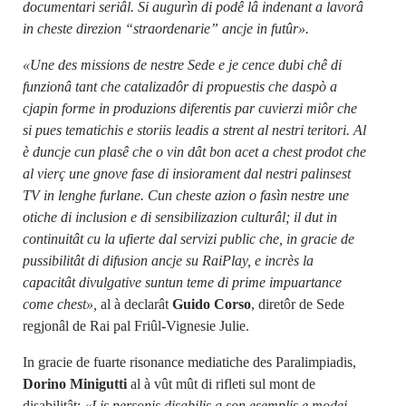
documentari seriâl. Si augurìn di podê lâ indenant a lavorâ
in cheste direzion “straordenarie” ancje in futûr».
«Une des missions de nestre Sede e je cence dubi chê di
funzionâ tant che catalizadôr di propuestis che daspò a
cjapin forme in produzions diferentis par cuvierzi miôr che
si pues tematichis e storiis leadis a strent al nestri teritori. Al
è duncje cun plasê che o vin dât bon acet a chest prodot che
al vierç une gnove fase di insiorament dal nestri palinsest
TV in lenghe furlane. Cun cheste azion o fasìn nestre une
otiche di inclusion e di sensibilizazion culturâl; il dut in
continuitât cu la ufierte dal servizi public che, in gracie de
pussibilitât di difusion ancje su RaiPlay, e incrès la
capacitât divulgative suntun teme di prime impuartance
come chest»,
al à declarât
Guido Corso
, diretôr de Sede
regjonâl de Rai pal Friûl-Vignesie Julie.
In gracie de fuarte risonance mediatiche des Paralimpiadis,
Dorino Minigutti
al à vût mût di rifleti sul mont de
disabilitât:
«Lis personis disabilis a son esemplis e modei,