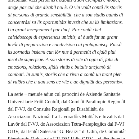
ancje par cui che disabil nol è. O vin volût contâ lis storiis
di personis di grande sensibilitât, che a son stadis buinis di
concentrâsi su lis oportunitâts invezit che su lis limitazions.
Un grant insegnament par ducj. Par contâ chel
caleidoscopi di esperiencis unichis, al è stât fat un grant
lavôr di preparazion e condivision cui protagoniscj. Passâ
lis zornadis insiemi cun lôr nus à permetût di cjalâ plui
insot de superficie. A son storiis di vite di ogni dì, fatis di
emozions, relazions, sfidis vintis e bataiis ancjemò di
combati. In sumis, storiis che a rivin a contâ un mont plen
di valôrs che a dan sens ae vite e ae dignitât des personis».
La serie – metude adun cul patrocini de Aziende Sanitarie
Universitarie Friûl Centrâl, dal Comitât Paralimpic Regjonâl
dal F-VJ, de Consulte Regjonâl pe Disabilitât, de
Associazion Nazionâl fra Lavoradôrs Mutilâts e Invalits dal
Lavôr dal F-VJ, de Associazion Tetra-Paraplegjics dal F-VJ
ODV, dal Istitût Salesian “G. Bearzi” di Udin, de Comunitât
Piergiorgio Onlus e de UILDM Udin ODV – si disvilupe in