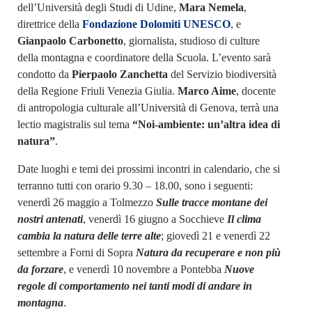
dell’Università degli Studi di Udine,
Mara Nemela
,
direttrice della
Fondazione Dolomiti UNESCO
, e
Gianpaolo Carbonetto
, giornalista, studioso di culture
della montagna e coordinatore della Scuola. L’evento sarà
condotto da
Pierpaolo Zanchetta
del Servizio biodiversità
della Regione Friuli Venezia Giulia.
Marco Aime
, docente
di antropologia culturale all’Università di Genova, terrà una
lectio magistralis sul tema
“Noi-ambiente: un’altra idea di
natura”
.
Date luoghi e temi dei prossimi incontri in calendario, che si
terranno tutti con orario 9.30 – 18.00, sono i seguenti:
venerdì 26 maggio a Tolmezzo
Sulle tracce montane dei
nostri antenati
, venerdì 16 giugno a Socchieve
Il clima
cambia la natura delle terre alte
; giovedì 21 e venerdì 22
settembre a Forni di Sopra
Natura da recuperare e non più
da forzare
, e venerdì 10 novembre a Pontebba
Nuove
regole di comportamento nei tanti modi di andare in
montagna
.