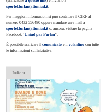
(scaricabile
a questo link
) e inviarlo a
sportel.furlan(at)uniud.it
.
Per maggiori informazioni si può contattare il CIRF al
numero 0432 556480 oppure mandare un'e-mail a
sportel.furlan(at)uniud.it
o, ancora, visitare la pagina
Facebook "
Uniud par Furlan
".
È possibile scaricare il
comunicato
e il
volantino
con tutte
le informazioni sull'iniziativa.
Indietro