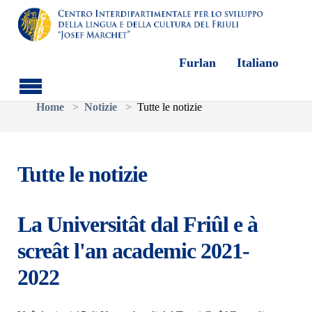
Furlan
Italiano
Skip to main content
You are here:
Home
Notizie
Tutte le notizie
Tutte le notizie
La Universitât dal Friûl e à
screât l'an academic 2021-
2022