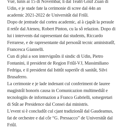
Vuê, lunis ai 15 di Novembar, li dal Teatri Gnûf Zuan di
Udin, e je stade fate la cerimonie di scree dal 44n an
academic 2021-2022 de Universitât dal Friûl.
Dopo de jentrade dal corteu academic, al à cjapât la peraule
il retôr dal Ateneu, Robert Pinton, cu la sô relazion. Dopo di
lui i intervents dal rapresentant dai students, Riccardo
Ferrarese, e de rapresentante dal personâl tecnic aministratîf,
Francesca Giannelli.
Cun di plui a son intervignûts il sindic di Udin, Pietro
Fontanini, il president de Regjon Friûl-VJ, Massimiliano
Fedriga, e il president dal Istitût superiôr di sanitât, Silvi
Brusaferro.
La cerimonie e je lade indenant cul conferiment de lauree
magjistrâl honoris causa in Comunicazion multimediâl e
tecnologjiis de informazion a Franco Gabrielli, sotsegretari
di Stât ae Presidence dal Consei dai ministris.
L'event si è concludût cul cjant tradizionâl dal Gaudeamus,
fat de orchestre e dal côr “G. Pressacco” de Universitât dal
Friûl.