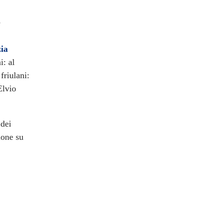
e
zia
i: al
friulani:
Elvio
 dei
ione su