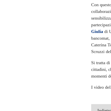
Con questo 
collaborazi
sensibilizz
partecipaz
Giulia
di U
bancomat, a
Caterina T
Scruzzi del
Si tratta d
cittadini, 
momenti del
I video de
Indietr