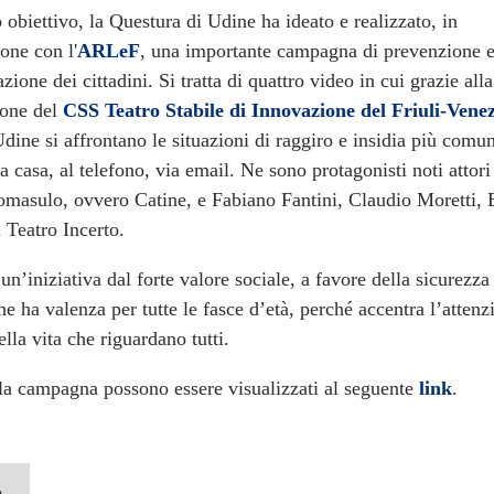
obiettivo, la Questura di Udine ha ideato e realizzato, in
one con l'
ARLeF
, una importante campagna di prevenzione 
azione dei cittadini. Si tratta di quattro video in cui grazie alla
ione del
CSS Teatro Stabile di Innovazione del Friuli-Vene
dine si affrontano le situazioni di raggiro e insidia più comun
 casa, al telefono, via email. Ne sono protagonisti noti attori 
omasulo, ovvero Catine, e Fabiano Fantini, Claudio Moretti, 
 Teatro Incerto.
i un’iniziativa dal forte valore sociale, a favore della sicurezza
che ha valenza per tutte le fasce d’età, perché accentra l’attenz
la vita che riguardano tutti.
lla campagna possono essere visualizzati al seguente
link
.
o