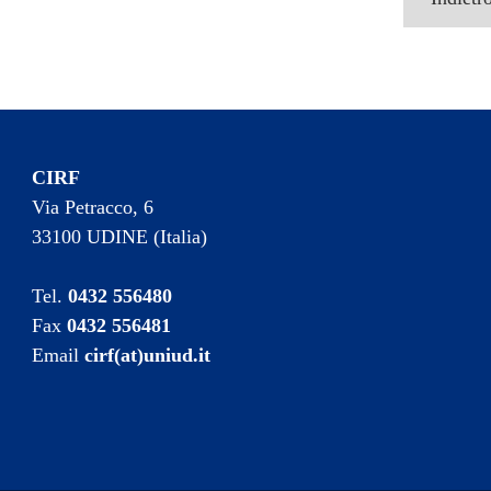
CIRF
Via Petracco, 6
33100 UDINE (Italia)
Tel.
0432 556480
Fax
0432 556481
Email
cirf(at)uniud.it