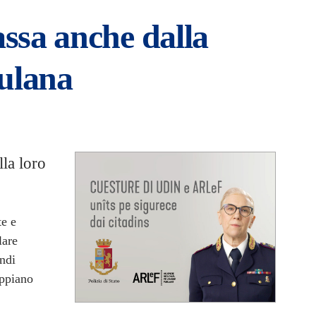
assa anche dalla
iulana
lla loro
te e
lare
indi
appiano