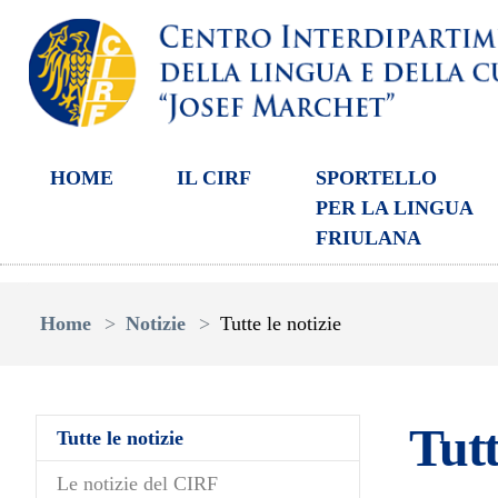
HOME
IL CIRF
SPORTELLO
PER LA LINGUA
FRIULANA
Skip to main content
You are here:
Home
Notizie
Tutte le notizie
Tutt
(current)
Tutte le notizie
Le notizie del CIRF