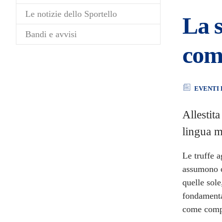
Le notizie dello Sportello
La s
Bandi e avvisi
comu
EVENTI 
Allestit
lingua m
Le truffe a
assumono c
quelle sole
fondamenta
come compo