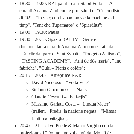
18.30 – 19.00: RAI par il Teatri Stabil Furlan – A
cura di Arianna Zani con le proiezioni di "Ce crodistu
di fã?!", "In viaç cun lis pantianis e la machine dal
timp", "Tant che Tupamaros" e "Spierdûts";
19.00 – 19.30: Pausa;
19.30 – 20.15: Spazio RAI TV – Serie e
documentari a cura di Arianna Zani con estratti da
"Tal cûr dal parc di Sant Svualt", "Progetto Autismo",
"TASTING ACADEMY", "Ami de dôs maris", "une
fabriche", "Cuki – Pieris e colôrs";
20.15 – 20.45 – Anteprime RAI:
David Nicoloso – "Voltâ Vele"
Stefano Giacomuzzi – "Natisa"
Claudio Cescutti – "Faliscjis"
Massimo Garlatti Costa – "Lingua Mater"
(trailer), "Predis, la nazione negata", "Missus –
L’ultima battaglia";
20.45 – 21.15: Ivo Pecile & Marco Virgilio con la
proiezione di "Dogne une val dapît dal Montâs";