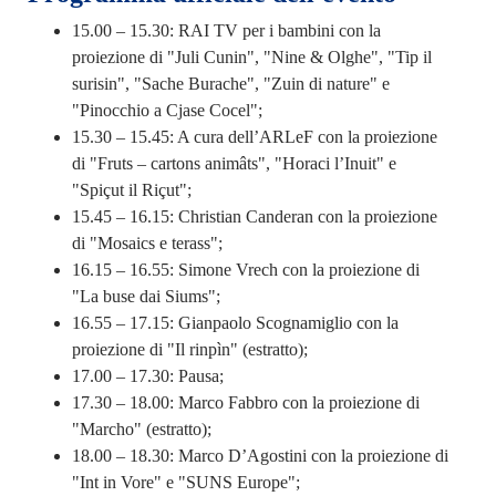
15.00 – 15.30: RAI TV per i bambini con la
proiezione di "Juli Cunin", "Nine & Olghe", "Tip il
surisin", "Sache Burache", "Zuin di nature" e
"Pinocchio a Cjase Cocel";
15.30 – 15.45: A cura dell’ARLeF con la proiezione
di "Fruts – cartons animâts", "Horaci l’Inuit" e
"Spiçut il Riçut";
15.45 – 16.15: Christian Canderan con la proiezione
di "Mosaics e terass";
16.15 – 16.55: Simone Vrech con la proiezione di
"La buse dai Siums";
16.55 – 17.15: Gianpaolo Scognamiglio con la
proiezione di "Il rinpìn" (estratto);
17.00 – 17.30: Pausa;
17.30 – 18.00: Marco Fabbro con la proiezione di
"Marcho" (estratto);
18.00 – 18.30: Marco D’Agostini con la proiezione di
"Int in Vore" e "SUNS Europe";