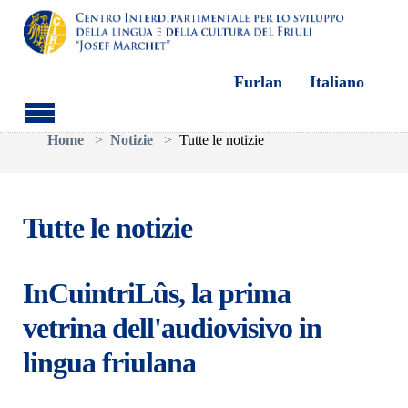
Furlan
Italiano
Skip to main content
You are here:
Home
Notizie
Tutte le notizie
Tutte le notizie
InCuintriLûs, la prima
vetrina dell'audiovisivo in
lingua friulana