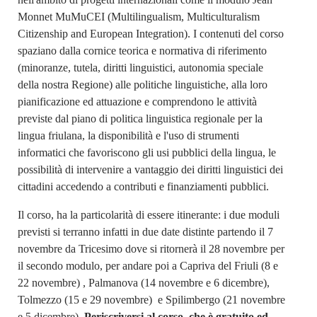
Monnet MuMuCEI (Multilingualism, Multiculturalism
Citizenship and European Integration). I contenuti del corso
spaziano dalla cornice teorica e normativa di riferimento
(minoranze, tutela, diritti linguistici, autonomia speciale
della nostra Regione) alle politiche linguistiche, alla loro
pianificazione ed attuazione e comprendono le attività
previste dal piano di politica linguistica regionale per la
lingua friulana, la disponibilità e l'uso di strumenti
informatici che favoriscono gli usi pubblici della lingua, le
possibilità di intervenire a vantaggio dei diritti linguistici dei
cittadini accedendo a contributi e finanziamenti pubblici.
Il corso, ha la particolarità di essere itinerante: i due moduli
previsti si terranno infatti in due date distinte partendo il 7
novembre da Tricesimo dove si ritornerà il 28 novembre per
il secondo modulo, per andare poi a Capriva del Friuli (8 e
22 novembre) , Palmanova (14 novembre e 6 dicembre),
Tolmezzo (15 e 29 novembre) e Spilimbergo (21 novembre
e 5 dicembre).
Per
iscriversi al corso, che è gratuito ed