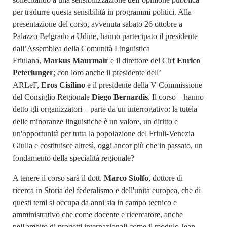
per tradurre questa sensibilità in programmi politici. Alla
presentazione del corso, avvenuta sabato 26 ottobre a
Palazzo Belgrado a Udine, hanno partecipato il presidente
dall’Assemblea della Comunità Linguistica
Friulana,
Markus Maurmair
e il direttore del Cirf
Enrico
Peterlunger
; con loro anche il presidente dell’
ARLeF,
Eros Cisilino
e il presidente della V Commissione
del Consiglio Regionale
Diego Bernardis
. Il corso – hanno
detto gli organizzatori – parte da un interrogativo: la tutela
delle minoranze linguistiche è un valore, un diritto e
un'opportunità per tutta la popolazione del Friuli-Venezia
Giulia e costituisce altresì, oggi ancor più che in passato, un
fondamento della specialità regionale?
A tenere il corso sarà il dott.
Marco Stolfo
, dottore di
ricerca in Storia del federalismo e dell'unità europea, che di
questi temi si occupa da anni sia in campo tecnico e
amministrativo che come docente e ricercatore, anche
nell'ambito di progetti internazionali come il modulo Jean