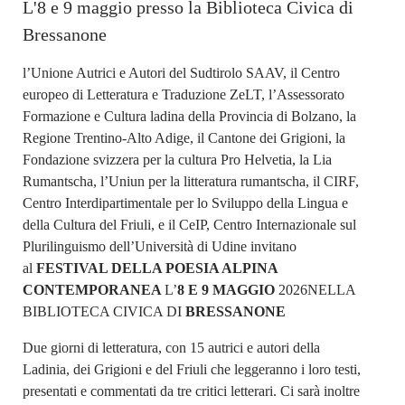
L'8 e 9 maggio presso la Biblioteca Civica di
Bressanone
l’Unione Autrici e Autori del Sudtirolo SAAV, il Centro
europeo di Letteratura e Traduzione ZeLT, l’Assessorato
Formazione e Cultura ladina della Provincia di Bolzano, la
Regione Trentino-Alto Adige, il Cantone dei Grigioni, la
Fondazione svizzera per la cultura Pro Helvetia, la Lia
Rumantscha, l’Uniun per la litteratura rumantscha, il CIRF,
Centro Interdipartimentale per lo Sviluppo della Lingua e
della Cultura del Friuli, e il CeIP, Centro Internazionale sul
Plurilinguismo dell’Università di Udine invitano
al
FESTIVAL DELLA POESIA ALPINA
CONTEMPORANEA
L’
8 E 9 MAGGIO
2026
NELLA
BIBLIOTECA CIVICA DI
BRESSANONE
Due giorni di letteratura, con 15 autrici e autori della
Ladinia, dei Grigioni e del Friuli che leggeranno i loro testi,
presentati e commentati da tre critici letterari. Ci sarà inoltre