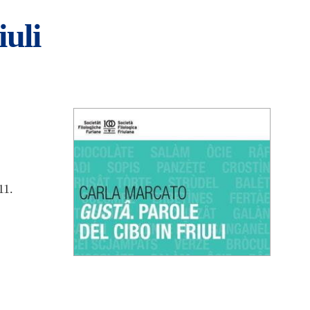
iuli
11.