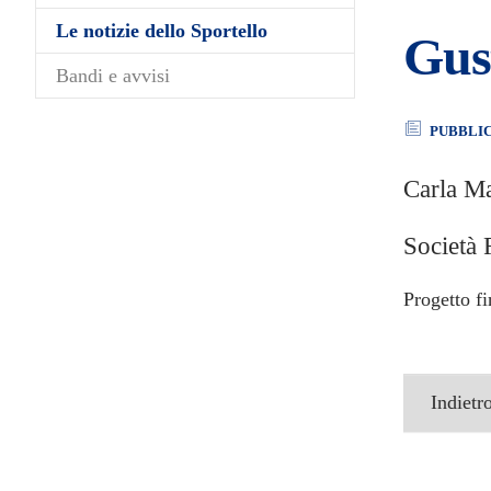
(current)
Le notizie dello Sportello
Gust
Bandi e avvisi
PUBBLI
Carla M
Società 
Progetto f
Indietr