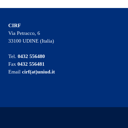
CIRF
Via Petracco, 6
33100 UDINE (Italia)
Tel.
0432 556480
Fax
0432 556481
Email
cirf(at)uniud.it