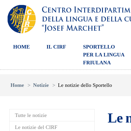
HOME
IL CIRF
SPORTELLO
PER LA LINGUA
FRIULANA
Skip to main content
You are here:
Home
Notizie
Le notizie dello Sportello
Le n
Tutte le notizie
Le notizie del CIRF