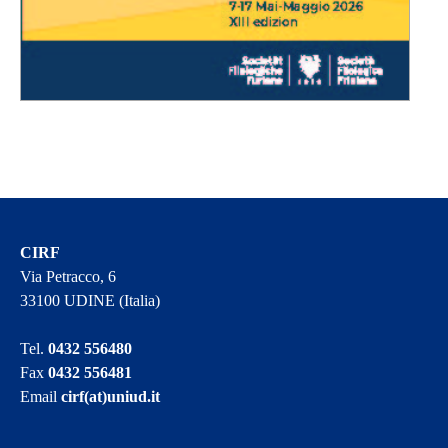
CIRF
Via Petracco, 6
33100 UDINE (Italia)
Tel.
0432 556480
Fax
0432 556481
Email
cirf(at)uniud.it