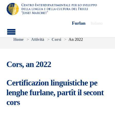
Furlan
Italiano
Skip to main content
You are here:
Home
Attività
Corsi
An 2022
Cors, an 2022
Certificazion linguistiche pe
lenghe furlane, partît il secont
cors