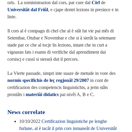
oris. La soministrazion dal cors, par cure dal
Cirf
de
Universitât dal Friûl
, e cjape dentri lezions in presince e in
linie.
Il cors al è compagn di chel che al è stât fat vie pai mês di
Setembar, Otubar e Novembar e che si à sierât la setemane
stade par ce che al tocje lis lezions, intant che in curt a
vignaran fats i esams di verifiche dal aprendiment dai
corsiscj e cussì si sierarà dut il percors.
La Vierte passade, simpri inte suaze de metude in vore des
normis specifichis de leç regjonâl 29/2007
in cont de
certificazion des competencis linguistichis, a jerin stâts
prontâts i
materiâi didatics
pai nivêi A, B e C.
News correlate
10/10/2022
Certificazion linguistiche pe lenghe
furlane, al è tacât il prin cors inmaneât de Universitât