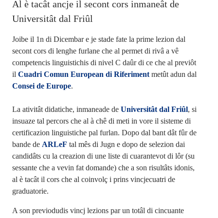
Al è tacât ancje il secont cors inmaneât de
Universitât dal Friûl
Joibe il 1n di Dicembar e je stade fate la prime lezion dal
secont cors di lenghe furlane che al permet di rivâ a vê
competencis linguistichis di nivel C daûr di ce che al previôt
il
Cuadri Comun European di Riferiment
metût adun dal
Consei de Europe
.
La ativitât didatiche, inmaneade de
Universitât dal Friûl
, si
insuaze tal percors che al à chê di meti in vore il sisteme di
certificazion linguistiche pal furlan. Dopo dal bant dât fûr de
bande de
ARLeF
tal mês di Jugn e dopo de selezion dai
candidâts cu la creazion di une liste di cuarantevot di lôr (su
sessante che a vevin fat domande) che a son risultâts idonis,
al è tacât il cors che al coinvolç i prins vincjecuatri de
graduatorie.
A son previodudis vincj lezions par un totâl di cincuante