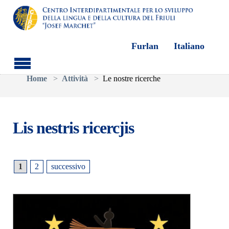
Furlan
Italiano
Skip to main content
You are here:
Home
Attività
Le nostre ricerche
Lis nestris ricercjis
1
2
successivo