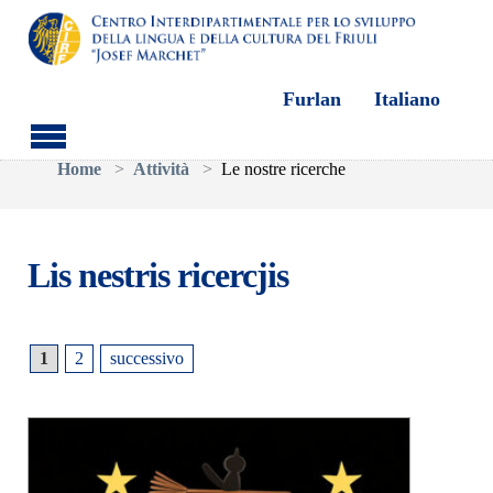
Furlan
Italiano
Skip to main content
You are here:
Home
Attività
Le nostre ricerche
Lis nestris ricercjis
1
2
successivo