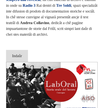
in onde su
Radio 3
Rai dentri di
Tre Soldi
, spazi specializât
inte difusion di prodots di documentazion storiche e sociâl.
In chê stesse cunvigne al vignarà presentât ancje il test
teatrâl di
Andrea Collavino
, dedicât a chê pagjine
impuartantone de storie dal Friûl, scrit simpri lant daûr di
chei stes materiâi di archivi.
Indaûr