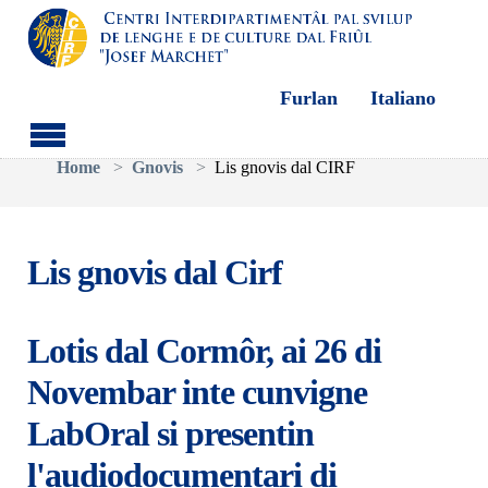
Furlan
Italiano
Aller au contenu principal
Vous êtes ici:
Home
Gnovis
Lis gnovis dal CIRF
Lis gnovis dal Cirf
Lotis dal Cormôr, ai 26 di
Novembar inte cunvigne
LabOral si presentin
l'audiodocumentari di