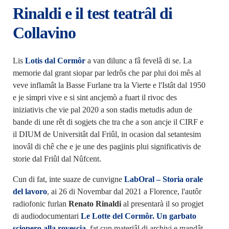
Rinaldi e il test teatrâl di
Collavino
Lis
Lotis dal Cormôr
a van dilunc a fâ fevelâ di se. La
memorie dal grant siopar par ledrôs che par plui doi mês al
veve inflamât la Basse Furlane tra la Vierte e l'Istât dal 1950
e je simpri vive e si sint ancjemò a fuart il rivoc des
iniziativis che vie pal 2020 a son stadis metudis adun de
bande di une rêt di sogjets che tra che a son ancje il CIRF e
il DIUM de Universitât dal Friûl, in ocasion dal setantesim
inovâl di chê che e je une des pagjinis plui significativis de
storie dal Friûl dal Nûfcent.
Cun di fat, inte suaze de cunvigne
LabOral – Storia orale
del lavoro
, ai 26 di Novembar dal 2021 a Florence, l'autôr
radiofonic furlan
Renato Rinaldi
al presentarà il so progjet
di audiodocumentari
Le Lotte del Cormôr. Un garbato
sciopero alla rovescia
, fat cun materiâl di archivi e mandât