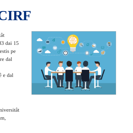
l CIRF
tât
33 dai 15
estis pe
re dal
ê e dal
niversitât
im,