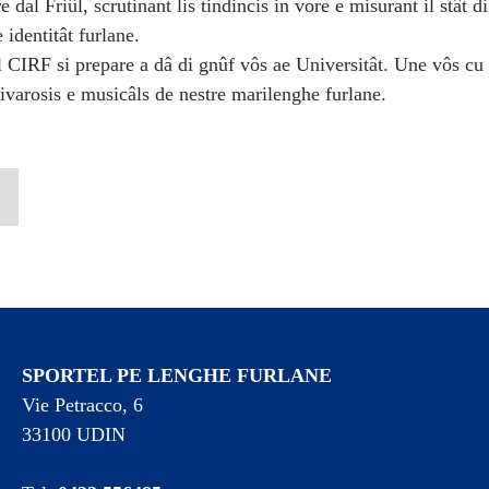
re dal Friûl, scrutinant lis tindincis in vore e misurant il stât d
 identitât furlane.
l CIRF si prepare a dâ di gnûf vôs ae Universitât. Une vôs cu 
vivarosis e musicâls de nestre marilenghe furlane.
SPORTEL PE LENGHE FURLANE
Vie Petracco, 6
33100 UDIN