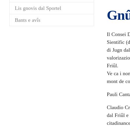
Lis gnovis dal Sportel
Gnû
Bants e avîs
Il Consei 
Sientific (
di Jugn dal
valorizazio
Friûl.
Ve ca i no
mont de c
Pauli Cant
Claudio Cre
dal Friûl 
citadinanc