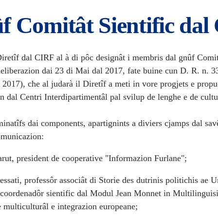
f Comitât Sientific da
Diretîf dal CIRF al à di pôc designât i membris dal gnûf Comi
deliberazion dai 23 di Mai dal 2017, fate buine cun D. R. n. 3
 2017), che al judarà il Diretîf a meti in vore progjets e propu
n dal Centri Interdipartimentâl pal svilup de lenghe e de cultu
minatîfs dai components, apartignints a diviers cjamps dal sav
omunicazion:
arut, president de cooperative "Informazion Furlane";
ssati, professôr associât di Storie des dutrinis politichis ae U
e coordenadôr sientific dal Modul Jean Monnet in Multilinguis
e multiculturâl e integrazion europeane;