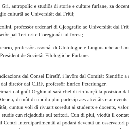
Gri, antropolic e studiôs di storie e culture furlane, za docent
ie culturâl ae Universitât dal Friûl;
lini, professôr ordenari di Gjeografie ae Universitât dal Friû
setôr pal Teritori e Coregjonâi tal forest;
cario, professôr associât di Glotologjie e Linguistiche ae Uni
 President de Societât Filologjiche Furlane.
dicazions dal Consei Diretîf, i lavôrs dal Comitât Sientific a 
 dal diretôr dal CIRF, professôr Enrico Peterlunger.
rimari dal gnûf Orghin al sarà chel di rinfuarçâ la posizion d
Ateneu, di mût di rindilu plui partecip aes ativitâts e ai event
tât, cuntun voli di rivuart soredut ai students e docents, valori
 i studis cun ricjadudis sul teritori. Cun di plui, viodût il cont
l Centri Interdipartimentâl al podarà deventâ un osservatori p