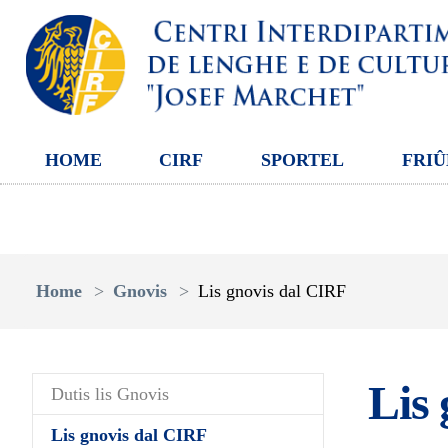
HOME
CIRF
SPORTEL
FRIÛ
Aller au contenu principal
Vous êtes ici:
Home
Gnovis
Lis gnovis dal CIRF
Lis 
Dutis lis Gnovis
(current)
Lis gnovis dal CIRF