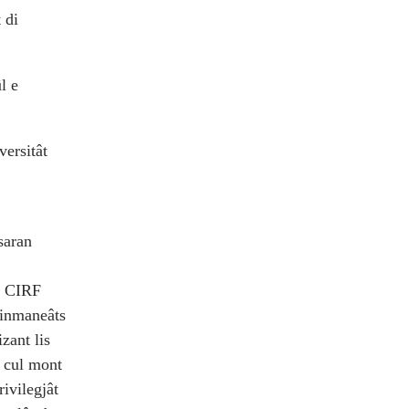
 di
l e
versitât
saran
al CIRF
s inmaneâts
zant lis
at cul mont
rivilegjât