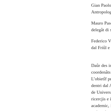
Gian Paolo 
Antropologj
Mauro Pasco
delegât di 
Federico Vi
dal Friûl e
Daûr des in
coordenâts
L’obietîf p
dentri dal 
de Universi
ricercjis e
academic, i