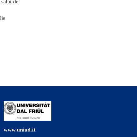
i salût de
lis
www.uniud.it