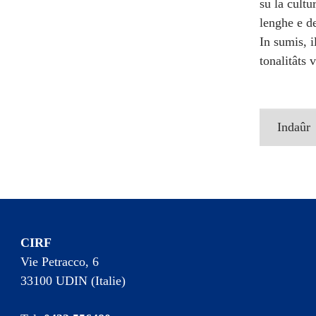
su la cultu
lenghe e de
In sumis, i
tonalitâts 
Indaûr
CIRF
Vie Petracco, 6
33100 UDIN (Italie)