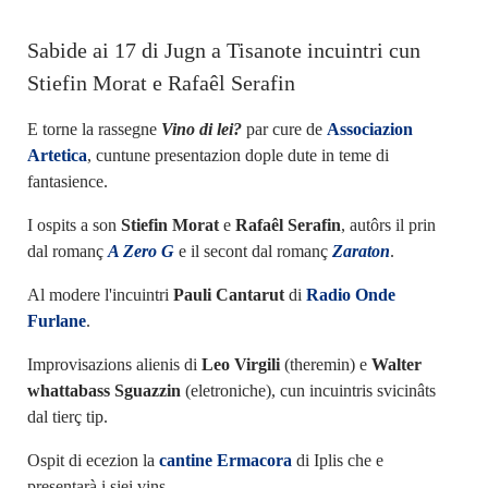
Sabide ai 17 di Jugn a Tisanote incuintri cun
Stiefin Morat e Rafaêl Serafin
E torne la rassegne
Vino di lei?
par cure de
Associazion
Artetica
, cuntune presentazion dople dute in teme di
fantasience.
I ospits a son
Stiefin Morat
e
Rafaêl Serafin
, autôrs il prin
dal romanç
A Zero G
e il secont dal romanç
Zaraton
.
Al modere l'incuintri
Pauli Cantarut
di
Radio Onde
Furlane
.
Improvisazions alienis di
Leo Virgili
(theremin) e
Walter
whattabass Sguazzin
(eletroniche), cun incuintris svicinâts
dal tierç tip.
Ospit di ecezion la
cantine Ermacora
di Iplis che e
presentarà i siei vins.