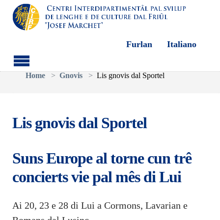
Furlan
Italiano
Aller au contenu principal
Vous êtes ici:
Home
Gnovis
Lis gnovis dal Sportel
Lis gnovis dal Sportel
Suns Europe al torne cun trê
concierts vie pal mês di Lui
Ai 20, 23 e 28 di Lui a Cormons, Lavarian e