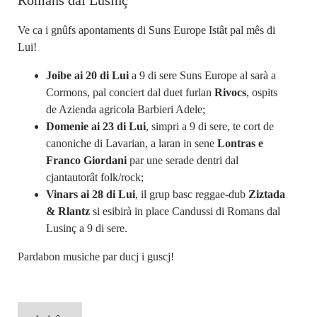
Romans dal Lusinç
Ve ca i gnûfs apontaments di Suns Europe Istât pal mês di
Lui!
Joibe ai 20 di Lui
a 9 di sere Suns Europe al sarà a
Cormons, pal conciert dal duet furlan
Rivocs
, ospits
de Azienda agricola Barbieri Adele;
Domenie ai 23 di Lui
, simpri a 9 di sere, te cort de
canoniche di Lavarian, a laran in sene
Lontras e
Franco Giordani
par une serade dentri dal
cjantautorât folk/rock;
Vinars ai 28 di Lui
, il grup basc reggae-dub
Ziztada
& Rlantz
si esibirà in place Candussi di Romans dal
Lusinç a 9 di sere.
Pardabon musiche par ducj i guscj!