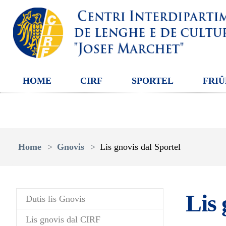
HOME
CIRF
SPORTEL
FRIÛ
Aller au contenu principal
Vous êtes ici:
Home
Gnovis
Lis gnovis dal Sportel
Lis 
Dutis lis Gnovis
Lis gnovis dal CIRF