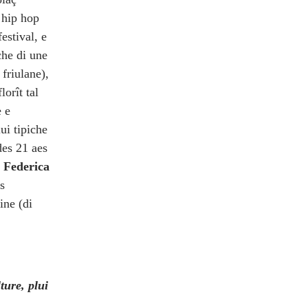
l hip hop
estival, e
che di une
 friulane),
orît tal
 e
ui tipiche
des 21 aes
e
Federica
is
ine (di
ture, plui