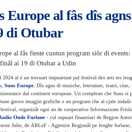
 Europe al fâs dîs agns,
9 di Otubar
ope al fâs fieste cuntun program siôr di events:
 finâl ai 19 di Otubar a Udin
l 2024 al è un travuart impuartant pal festival des arts tes len
s,
Suns Europe
. Dîs agns di musiche, leterature, teatri, cine, 
 minorance dal continent european. Un complean che Suns si p
ntune gnove imagjin grafiche e un program che al cjale indaûr
l festival, organizât ogni an de cooperative Informazione Friul
Radio Onde Furlane
- cul supuart finanziari de Regjon Aut
gnesie Julie, de ARLeF - Agjenzie Regjonâl pe lenghe furlane,