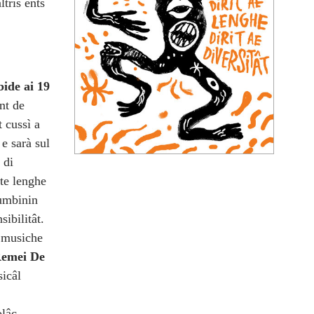
tris ents
bide ai 19
nt de
 cussì a
 e sarà sul
 di
ste lenghe
umbinin
ibilitât.
ô musiche
emei De
sicâl
olâç