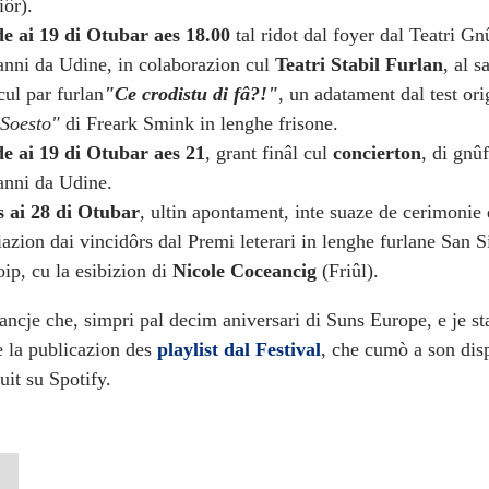
iôr).
e ai 19 di Otubar aes 18.00
tal ridot dal foyer dal Teatri Gn
nni da Udine, in colaborazion cul
Teatri Stabil Furlan
, al s
cul par furlan
"Ce crodistu di fâ?!"
, un adatament dal test ori
Soesto"
di Freark Smink in lenghe frisone.
e ai 19 di Otubar aes 21
, grant finâl cul
concierton
, di gnûf
nni da Udine.
s ai 28 di Otubar
, ultin apontament, inte suaze de cerimonie 
azion dai vincidôrs dal Premi leterari in lenghe furlane San 
ip, cu la esibizion di
Nicole Coceancig
(Friûl).
ancje che, simpri pal decim aniversari di Suns Europe, e je st
 la publicazion des
playlist dal Festival
, che cumò a son disp
uit su Spotify.