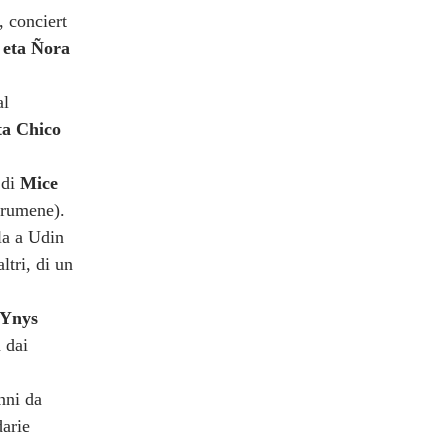
, conciert
eta Ñora
al
ta Chico
 di
Mice
arumene).
la a Udin
'altri, di un
Ynys
 dai
nni da
darie