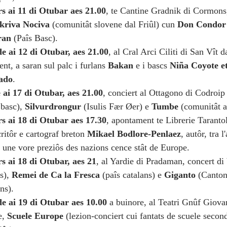
s ai 11 di Otubar aes 21.00
, te Cantine Gradnik di Cormons
kriva Nociva
(comunitât slovene dal Friûl) cun
Don Condor 
ran
(Paîs Basc).
e ai 12 di Otubar, aes 21.00
, al Cral Arci Ciliti di San Vît d
ent, a saran sul palc i furlans
Bakan
e i bascs
Niña Coyote e
ado
.
 ai 17 di Otubar, aes 21.00
, conciert al Ottagono di Codroip
 basc),
Silvurdrongur
(Isulis Fær Øer) e
Tumbe
(comunitât 
s ai 18 di Otubar aes 17.30
, apontament te Librerie Taranto
critôr e cartograf breton
Mikael Bodlore-Penlaez
, autôr, tra l
t une vore preziôs des nazions cence stât de Europe.
s ai 18 di Otubar, aes 21
, al Yardie di Pradaman, concert di
s),
Remei de Ca la Fresca
(paîs catalans) e
Giganto
(Canton
ns).
e ai 19 di Otubar aes 10.00
a buinore, al Teatri Gnûf Giova
e,
Scuele Europe
(lezion-conciert cui fantats de scuele secon