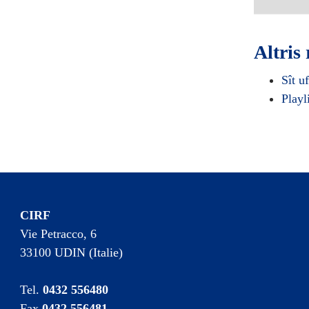
Altris 
Sît u
Playl
CIRF
Vie Petracco, 6
33100 UDIN (Italie)
Tel.
0432 556480
Fax
0432 556481