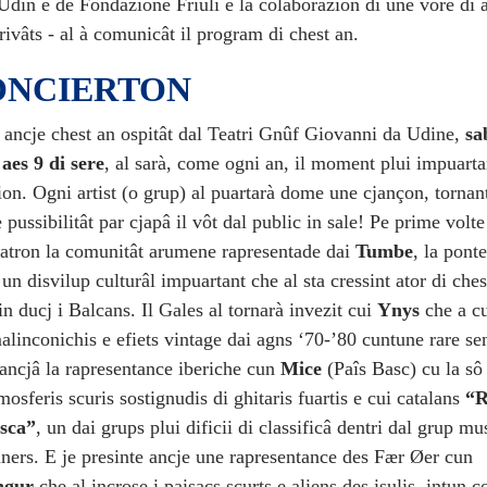
din e de Fondazione Friuli e la colaborazion di une vore di al
rivâts - al à comunicât il program di chest an.
ONCIERTON
t, ancje chest an ospitât dal Teatri Gnûf Giovanni da Udine,
sa
aes 9 di sere
, al sarà, come ogni an, il moment plui impuarta
on. Ogni artist (o grup) al puartarà dome une cjançon, tornant
 pussibilitât par cjapâ il vôt dal public in sale! Pe prime volte
eatron la comunitât arumene rapresentade dai
Tumbe
, la ponte
un disvilup culturâl impuartant che al sta cressint ator di che
n ducj i Balcans. Il Gales al tornarà invezit cui
Ynys
che a c
linconichis e efiets vintage dai agns ‘70-’80 cuntune rare sens
ncjâ la rapresentance iberiche cun
Mice
(Paîs Basc) cu la s
mosferis scuris sostignudis di ghitaris fuartis e cui catalans
“R
sca”
, un dai grups plui dificii di classificâ dentri dal grup mu
ners. E je presinte ancje une rapresentance des Fær Øer cun
ongur
che al incrose i paisaçs scurts e aliens des isulis, intun c