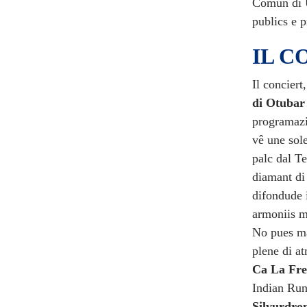
Comun di U
publics e p
IL C
Il concier
di Otubar 
programazi
vê une sole
palc dal T
diamant di 
difondude i
armoniis ma
No pues ma
plene di at
Ca La Fre
Indian Run
Silvurdr