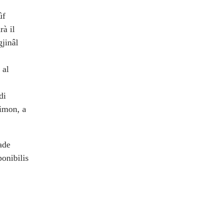
ûf
arà il
gjinâl
 al
di
Simon, a
ade
onibilis