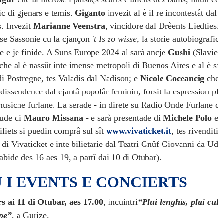
ic di gjenars e temis.
Giganto
invezit al è il re incontestât da
s. Invezit
Marianne Veenstra
, vincidore dal Drèents Liedtiesf
se Sassonie cu la cjançon
't Is zo wisse
, la storie autobiografi
he e je finide. A Suns Europe 2024 al sarà ancje
Gushi
(Slavie
che al è nassût inte imense metropoli di Buenos Aires e al è sfl
di Postregne, tes Valadis dal Nadison; e
Nicole Coceancig
che
 dissendence dal cjantâ popolâr feminin, forsit la espression pl
musiche furlane. La serade - in direte su Radio Onde Furlane 
sude di
Mauro Missana
- e sarà presentade di
Michele Polo
biliets si puedin comprâ sul sît
www.vivaticket.it
, tes rivendit
 di Vivaticket e inte bilietarie dal Teatri Gnûf Giovanni da Ud
abide des 16 aes 19, a partî dai 10 di Otubar).
 I EVENTS E CONCIERTS
s ai 11 di Otubar, aes 17.00
, incuintri
“Plui lenghis, plui cul
pe”
, a Gurize.