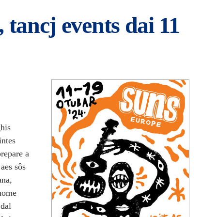
 tancj events dai 11
ghis
intes
repare a
 aes sôs
ana,
onome
 dal