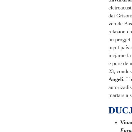
eletroacust
dai Grison
ven de Bas
relazion c
un progjet 
piçul paîs 
incjarne la
e pure de 
23, condu
Angeli
. I 
autorizadis
martars a s
DUCJ
Vinar
Euro