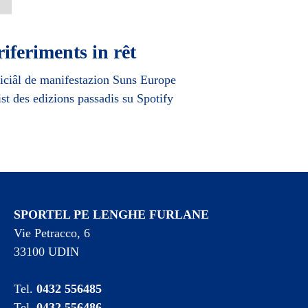
riferiments in rêt
ficiâl de manifestazion Suns Europe
ist des edizions passadis su Spotify
SPORTEL PE LENGHE FURLANE
Vie Petracco, 6
33100 UDIN
Tel.
0432 556485
Tel.
0432 556486