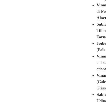
Vinar
di
Po
Alac
Sabid
Tilim
Torn
Joibe
(Paîs
Vinar
cul s
atlan
Vinar
(Gale
Griso
Sabid
Udin