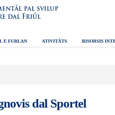
L E FURLAN
ATIVITÂTS
RISORSIS INT
gnovis dal Sportel