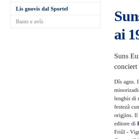
(current)
Lis gnovis dal Sportel
Suns
Bants e avîs
ai 1
Suns Eur
conciert
Dîs agns. I
minorizadi
lenghis di
festezâ cu
origjins. I
editore di
Friûl - Vi