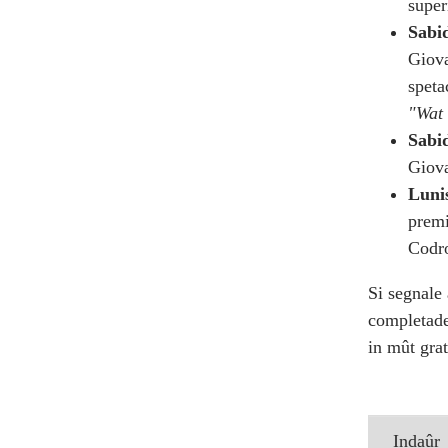
super
Sabid
Giova
speta
"Wat 
Sabid
Giova
Luni
premi
Codro
Si segnale 
completade
in mût grat
Indaûr