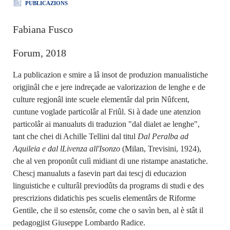
PUBLICAZIONS
Fabiana Fusco
Forum, 2018
La publicazion e smire a lâ insot de produzion manualistiche
origjinâl che e jere indreçade ae valorizazion de lenghe e de
culture regjonâl inte scuele elementâr dal prin Nûfcent,
cuntune voglade particolâr al Friûl. Si à dade une atenzion
particolâr ai manualuts di traduzion "dal dialet ae lenghe",
tant che chei di Achille Tellini dal titul
Dal Peralba ad
Aquileia e dal lLivenza all'Isonzo
(Milan, Trevisini, 1924),
che al ven proponût culì midiant di une ristampe anastatiche.
Chescj manualuts a fasevin part dai tescj di educazion
linguistiche e culturâl previodûts da programs di studi e des
prescrizions didatichis pes scuelis elementârs de Riforme
Gentile, che il so estensôr, come che o savìn ben, al è stât il
pedagogjist Giuseppe Lombardo Radice.