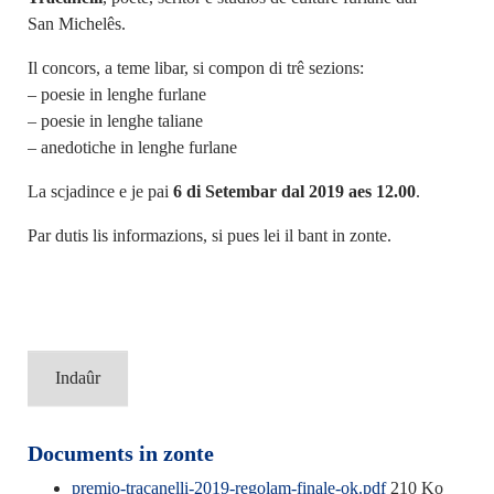
San Michelês.
Il concors, a teme libar, si compon di trê sezions:
– poesie in lenghe furlane
– poesie in lenghe taliane
– anedotiche in lenghe furlane
La scjadince e je pai
6 di Setembar dal 2019 aes 12.00
.
Par dutis lis informazions, si pues lei il bant in zonte.
Indaûr
Documents in zonte
premio-tracanelli-2019-regolam-finale-ok.pdf
210 Ko