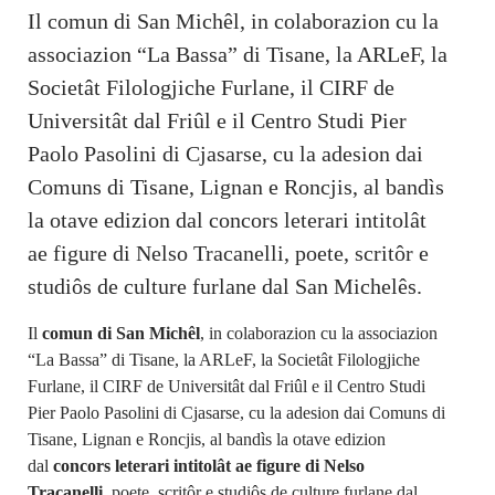
Il comun di San Michêl, in colaborazion cu la
associazion “La Bassa” di Tisane, la ARLeF, la
Societât Filologjiche Furlane, il CIRF de
Universitât dal Friûl e il Centro Studi Pier
Paolo Pasolini di Cjasarse, cu la adesion dai
Comuns di Tisane, Lignan e Roncjis, al bandìs
la otave edizion dal concors leterari intitolât
ae figure di Nelso Tracanelli, poete, scritôr e
studiôs de culture furlane dal San Michelês.
Il
comun di San Michêl
, in colaborazion cu la associazion
“La Bassa” di Tisane, la ARLeF, la Societât Filologjiche
Furlane, il CIRF de Universitât dal Friûl e il Centro Studi
Pier Paolo Pasolini di Cjasarse, cu la adesion dai Comuns di
Tisane, Lignan e Roncjis, al bandìs la otave edizion
dal
concors leterari intitolât ae figure di Nelso
Tracanelli
, poete, scritôr e studiôs de culture furlane dal