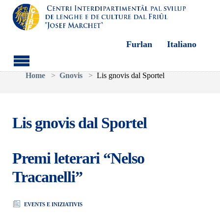
Furlan
Italiano
Aller au contenu principal
Vous êtes ici:
Home
Gnovis
Lis gnovis dal Sportel
Lis gnovis dal Sportel
Premi leterari “Nelso
Tracanelli”
EVENTS E INIZIATIVIS