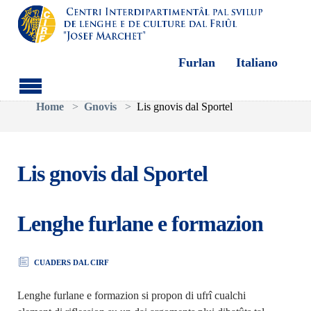
Furlan
Italiano
Aller au contenu principal
Vous êtes ici:
Home
Gnovis
Lis gnovis dal Sportel
Lis gnovis dal Sportel
Lenghe furlane e formazion
CUADERS DAL CIRF
Lenghe furlane e formazion si propon di ufrî cualchi