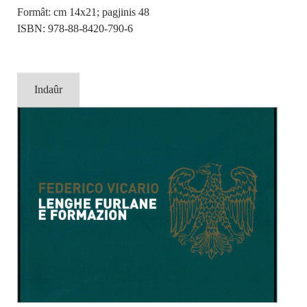
Formât: cm 14x21; pagjinis 48
ISBN: 978-88-8420-790-6
Indaûr