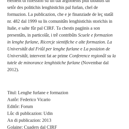
element di riflession su un dai argoments plui dibatûts tal
setôr des politichis lenghistichis pal furlan, chel de
formazion. La publicazion, che e je finanziade de leç statâl
nr. 482 dal 1999 su lis comunitâts lenghistichis storichis in
Italie, e salte fûr pal CIRF. Ta chestis pagjinis a son
presentâts, in particolâr, i trê contribûts
Scuele e formazion
in lenghe furlane
,
Ricercje sientifiche e alte formazion. La
Universitât dal Friûl per lenghe furlane
e
La posizion de
Universitât
, intervent fat ae prime
Conference regionâl su la
tutele de minorance lenghistiche furlane
(Novembar dal
2012).
Titul: Lenghe furlane e formazion
Autôr: Federico Vicario
Editôr: Forum
Lûc di publicazion: Udin
An di publicazion: 2013
Golaine: Cuaders dal CIRF