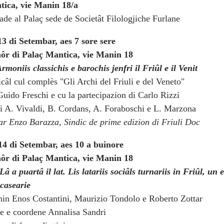
tica, vie Manin 18/a
ade al Palaç sede de Societât Filologjiche Furlane
13 di Setembar, aes 7 sore sere
nôr di Palaç Mantica, vie Manin 18
rmoniis classichis e barochis jenfri il Friûl e il Venit
câl cul complès "Gli Archi del Friuli e del Veneto"
Guido Freschi e cu la partecipazion di Carlo Rizzi
i A. Vivaldi, B. Cordans, A. Foraboschi e L. Marzona
ar Enzo Barazza, Sindic de prime edizion di Friuli Doc
14 di Setembar, aes 10 a buinore
nôr di Palaç Mantica, vie Manin 18
Lâ a puartâ il lat. Lis latariis sociâls turnariis in Friûl, un 
casearie
nin Enos Costantini, Maurizio Tondolo e Roberto Zottar
 e e coordene Annalisa Sandri