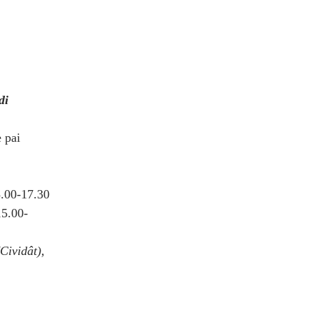
di
e pai
5.00-17.30
15.00-
Cividât),