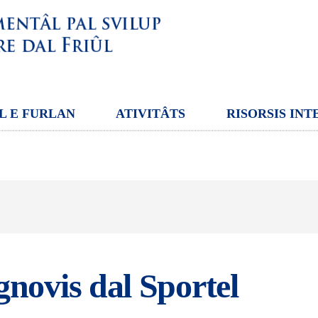
L E FURLAN
ATIVITÂTS
RISORSIS INT
gnovis dal Sportel