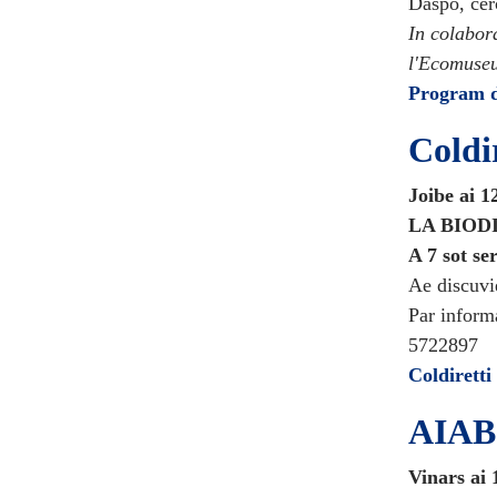
Daspò, cer
In colabor
l'Ecomuseu
Program de
Coldi
Joibe ai 1
LA BIOD
A 7 sot s
Ae discuvi
Par inform
5722897
Coldiretti
AIAB
Vinars ai 