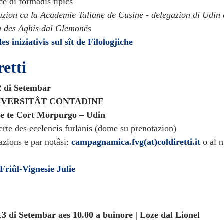
ce di formadis tipics
azion cu la Academie Taliane de Cusine - delegazion di Udin 
 des Aghis dal Glemonês
s iniziativis sul sît de Filologjiche
retti
2 di Setembar
IVERSITÂT CONTADINE
ere te Cort Morpurgo – Udin
erte des ecelencis furlanis (dome su prenotazion)
azions e par notâsi:
campagnamica.fvg(at)coldiretti.it
o al 
 Friûl-Vignesie Julie
13 di Setembar aes 10.00 a buinore | Loze dal Lionel