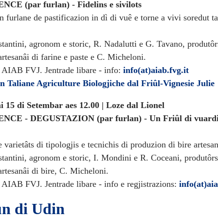
E (par furlan) - Fidelins e sivilots
n furlane de pastificazion in dì di vuê e torne a vivi soredut ta
tantini, agronom e storic, R. Nadalutti e G. Tavano, produtôr
artesanâi di farine e paste e C. Micheloni.
i AIAB FVJ. Jentrade libare - info:
info(at)aiab.fvg.it
n Taliane Agriculture Biologjiche dal Friûl-Vignesie Julie
 15 di Setembar aes 12.00 | Loze dal Lionel
CE - DEGUSTAZION (par furlan) - Un Friûl di vuardi
varietâts di tipologjis e tecnichis di produzion di bire artesan
tantini, agronom e storic, I. Mondini e R. Coceani, produtôr
artesanâi di bire, C. Micheloni.
 AIAB FVJ. Jentrade libare - info e regjistrazions:
info(at)aia
n di Udin