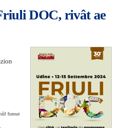
Friuli DOC, rivât ae
azion
gnûf fumut