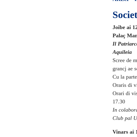
Socie
Joibe ai 1
Palaç Mant
Il Patriarc
Aquileia
Scree de mo
grancj ae s
Cu la parte
Oraris di 
Orari di vi
17.30
In colabora
Club pal U
Vinars ai 