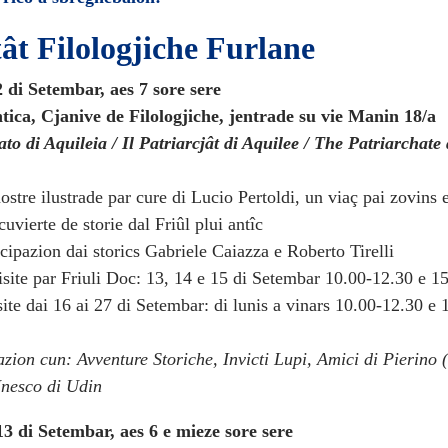
tât Filologjiche Furlane
2 di Setembar, aes 7 sore sere
ica, Cjanive de Filologjiche, jentrade su vie Manin 18/a
ato di Aquileia / Il Patriarcjât di Aquilee / The Patriarchate 
stre ilustrade par cure di Lucio Pertoldi, un viaç pai zovins 
cuvierte de storie dal Friûl plui antîc
cipazion dai storics Gabriele Caiazza e Roberto Tirelli
visite par Friuli Doc: 13, 14 e 15 di Setembar 10.00-12.30 e 1
site dai 16 ai 27 di Setembar: di lunis a vinars 10.00-12.30 e 
zion cun: Avventure Storiche, Invicti Lupi, Amici di Pierino (
nesco di Udin
13 di Setembar, aes 6 e mieze sore sere