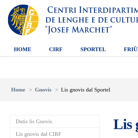
HOME
CIRF
SPORTEL
FRIÛ
Aller au contenu principal
Vous êtes ici:
Home
Gnovis
Lis gnovis dal Sportel
Lis 
Dutis lis Gnovis
Lis gnovis dal CIRF