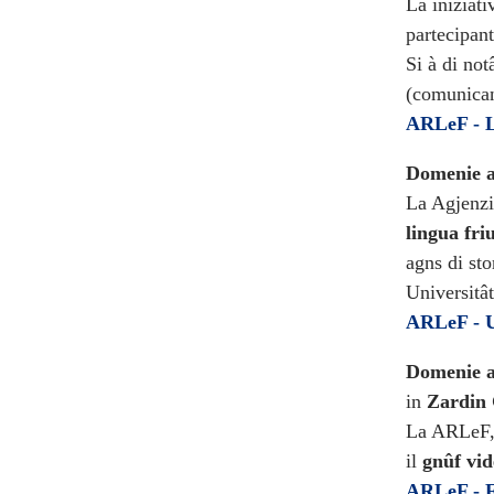
La iniziati
partecipan
Si à di not
(comunicant
ARLeF - L
Domenie ai
La Agjenzi
lingua fri
agns di sto
Universitâ
ARLeF - U
Domenie a
in
Zardin
La ARLeF,
il
gnûf vi
ARLeF - F