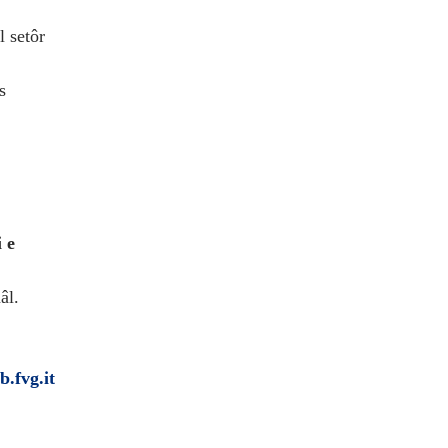
l setôr
s
 e
âl.
s
b.fvg.it