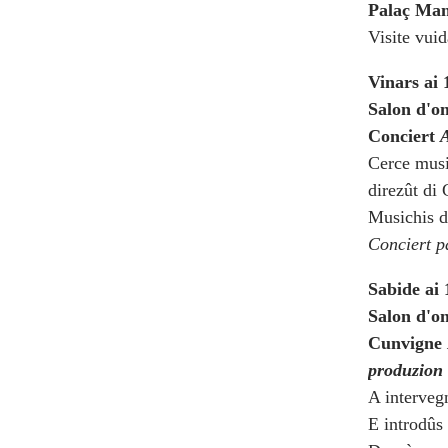
Palaç Man
Visite vuid
Vinars ai 
Salon d'o
Conciert
A
Cerce musi
direzût di 
Musichis d
Conciert p
Sabide ai 
Salon d'o
Cunvigne
produzion 
A interveg
E introdûs