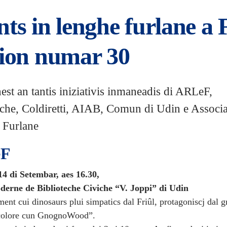
ts in lenghe furlane a 
zion numar 30
est an tantis iniziativis inmaneadis di ARLeF,
iche, Coldiretti, AIAB, Comun di Udin e Associ
 Furlane
eF
14 di Setembar, aes 16.30,
derne de Biblioteche Civiche “V. Joppi” di Udin
ent cui dinosaurs plui simpatics dal Friûl, protagoniscj dal 
 colore cun GnognoWood”.