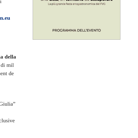
i
an.eu
a della
 di mil
ent de
Giulia”
clusive