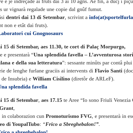
ve e je indreçade ai fruts dai 3 ai 10 agns. Ae fin, a ducj i piçu
ts ur vignarà regalade une copie dal gnûf fumut.
âsi
dentri dai 13 di Setembar
, scrivint a
info(at)sportelfurl
 non e etât dai fruts).
aboratori cui Gnognosaurs
 15 di Setembar, aes 11.30
, te cort di Palaç Morpurgo,
e e presentarà “
Una splendida favella – L’avventurosa stori
ulana e della sua letteratura
”: sessante minûts par contâ plui
rie de lenghe furlane graciis ai intervents di
Flavio Santi
(doc
t de Insubria) e
William Cisilino
(diretôr de ARLeF).
na splendida favella
i 15 di Setembar
,
aes 17.15
te Aree “Io sono Friuli Venezia 
 Grant
,
 in colaborazion cun
Promoturismo FVG
, e presentarà in es
deo di YoupalTubo
:
“
Frico a Sbreghebalon!”
.
rico a sbreghebalon!