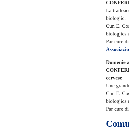
CONFERENC
La tradizio
biologjic.
Cun E. Cos
biologjics 
Par cure d
Associazio
Domenie ai
CONFEREN
cervese
Une grande 
Cun E. Cos
biologjics 
Par cure di
Comu