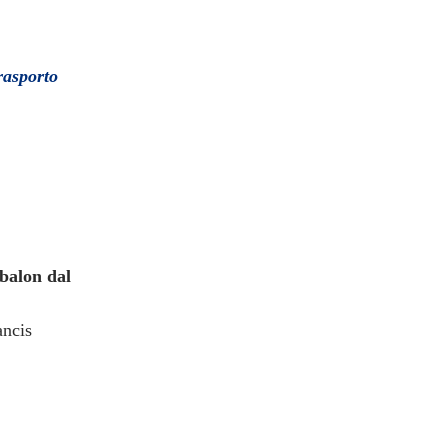
rasporto
alon dal
ancis