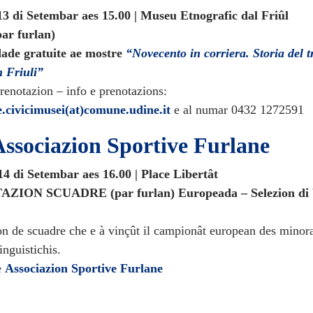
13 di Setembar aes 15.00 | Museu Etnografic dal Friûl
r furlan)
dade gratuite ae mostre
“Novecento in corriera. Storia del t
n Friuli”
prenotazion – info e prenotazions:
ie.civicimusei(at)comune.udine.it
e al numar 0432 1272591
ssociazion Sportive Furlane
14 di Setembar aes 16.00 | Place Libertât
ZION SCUADRE (par furlan) Europeada – Selezion di b
on de scuadre che e à vinçût il campionât european des minor
linguistichis.
e
Associazion Sportive Furlane