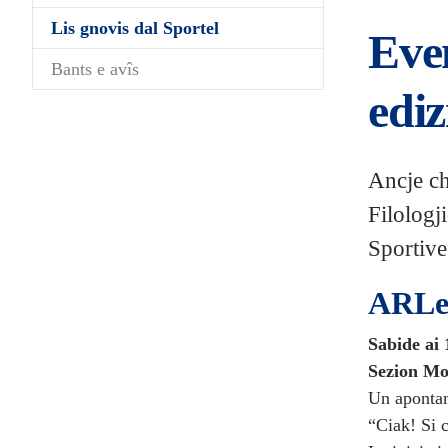
(current)
Lis gnovis dal Sportel
Even
Bants e avîs
edi
Ancje ch
Filologj
Sportive
ARL
Sabide ai 
Sezion Mo
Un apontam
“Ciak! Si