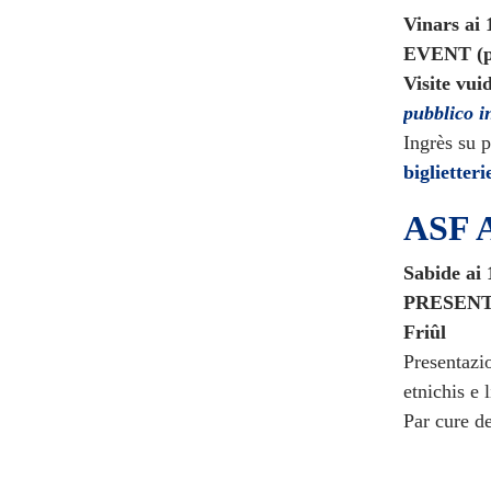
Vinars ai 
EVENT (pa
Visite vui
pubblico i
Ingrès su 
biglietter
ASF A
Sabide ai 
PRESENTA
Friûl
Presentazi
etnichis e 
Par cure d