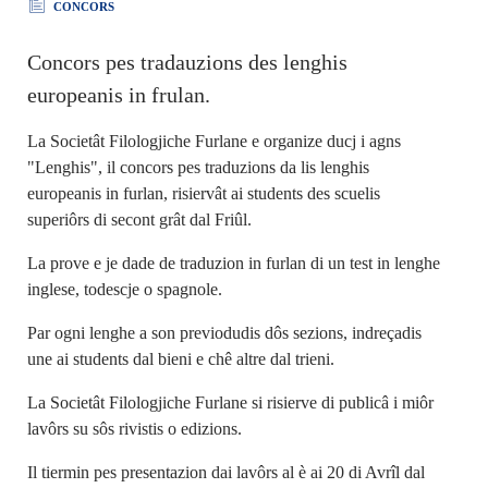
CONCORS
Concors pes tradauzions des lenghis
europeanis in frulan.
La Societât Filologjiche Furlane e organize ducj i agns
"Lenghis", il concors pes traduzions da lis lenghis
europeanis in furlan, risiervât ai students des scuelis
superiôrs di secont grât dal Friûl.
La prove e je dade de traduzion in furlan di un test in lenghe
inglese, todescje o spagnole.
Par ogni lenghe a son previodudis dôs sezions, indreçadis
une ai students dal bieni e chê altre dal trieni.
La Societât Filologjiche Furlane si risierve di publicâ i miôr
lavôrs su sôs rivistis o edizions.
Il tiermin pes presentazion dai lavôrs al è ai 20 di Avrîl dal