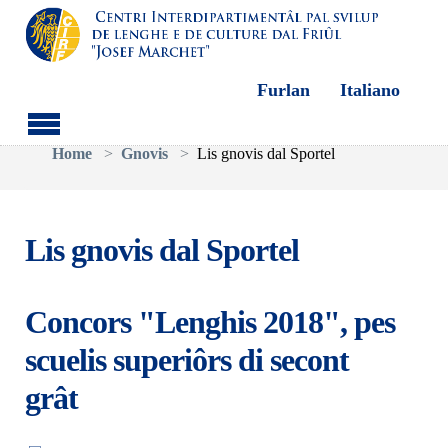
Furlan
Italiano
Aller au contenu principal
Vous êtes ici:
Home
Gnovis
Lis gnovis dal Sportel
Lis gnovis dal Sportel
Concors "Lenghis 2018", pes
scuelis superiôrs di secont
grât