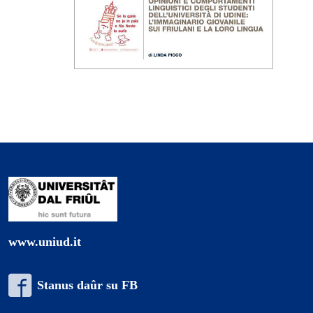
www.uniud.it
Stanus daûr su FB