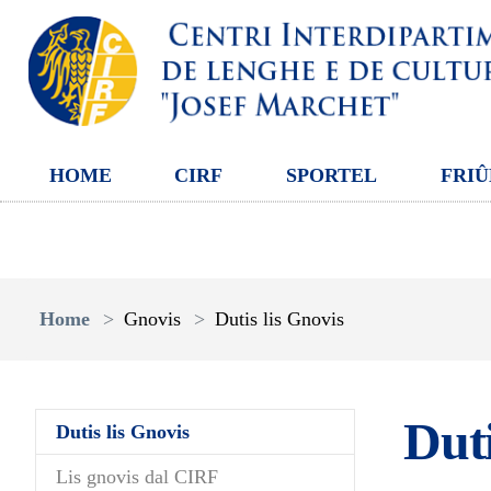
HOME
CIRF
SPORTEL
FRIÛ
Aller au contenu principal
Vous êtes ici:
Home
Gnovis
Dutis lis Gnovis
Duti
(current)
Dutis lis Gnovis
Lis gnovis dal CIRF