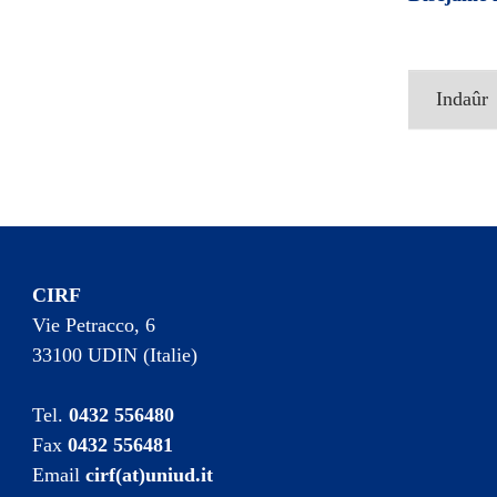
Indaûr
CIRF
Vie Petracco, 6
33100 UDIN (Italie)
Tel.
0432 556480
Fax
0432 556481
Email
cirf(at)uniud.it