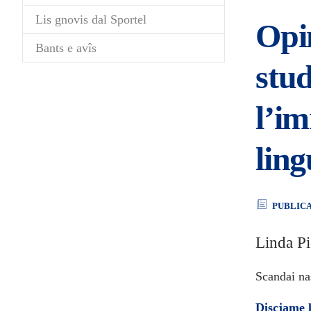
Lis gnovis dal Sportel
Opin
Bants e avîs
stud
l’im
lin
PUBLIC
Linda P
Scandai nas
Discjame 