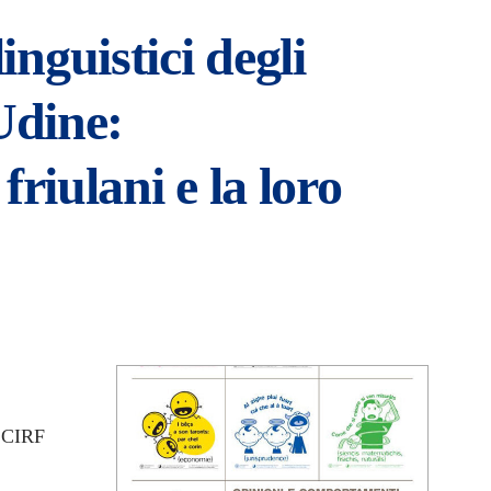
nguistici degli
Udine:
friulani e la loro
l CIRF