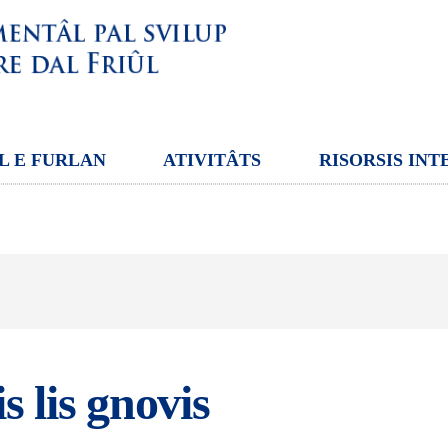
L E FURLAN
ATIVITÂTS
RISORSIS INT
s lis gnovis