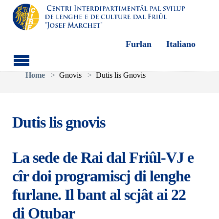
Furlan
Italiano
Aller au contenu principal
Vous êtes ici:
Home
Gnovis
Dutis lis Gnovis
Dutis lis gnovis
La sede de Rai dal Friûl-VJ e
cîr doi programiscj di lenghe
furlane. Il bant al scjât ai 22
di Otubar