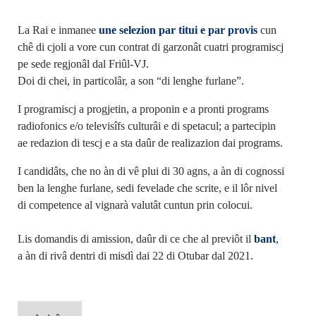
La Rai e inmanee
une selezion par titui e par provis
cun
chê di cjoli a vore cun contrat di garzonât cuatri programiscj
pe sede regjonâl dal Friûl-VJ.
Doi di chei, in particolâr, a son “di lenghe furlane”.
I programiscj a progjetin, a proponin e a pronti programs
radiofonics e/o televisîfs culturâi e di spetacul; a partecipin
ae redazion di tescj e a sta daûr de realizazion dai programs.
I candidâts, che no àn di vê plui di 30 agns, a àn di cognossi
ben la lenghe furlane, sedi fevelade che scrite, e il lôr nivel
di competence al vignarà valutât cuntun prin colocui.
Lis domandis di amission, daûr di ce che al previôt il
bant
,
a àn di rivâ dentri di misdì dai 22 di Otubar dal 2021.